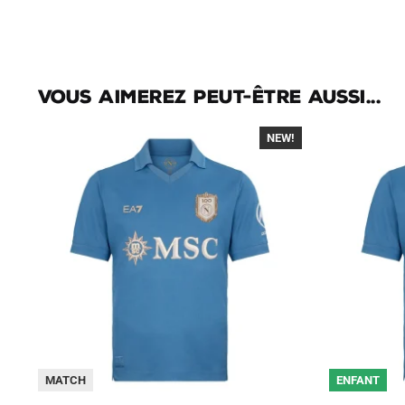
Vous aimerez peut-être aussi...
NEW!
-40%
MATCH
ENFANT