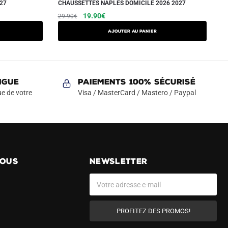
27
CHAUSSETTES NAPLES DOMICILE 2026 2027
Le
Le
19.90
€
29.90
€
prix
prix
Ajouter au panier
initial
actuel
était :
est :
29.90€.
19.90€.
NGUE
Paiements 100% Sécurisé
e de votre
Visa / MasterCard / Mastero / Paypal
NOUS
NEWSLETTER
PROFITEZ DES PROMOS!