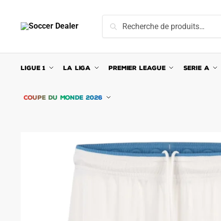
Skip
Skip
to
to
Recherche
Recherche
navigation
content
pour :
LIGUE 1
LA LIGA
PREMIER LEAGUE
SERIE A
COUPE DU MONDE 2026