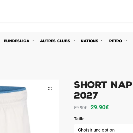
BUNDESLIGA
AUTRES CLUBS
NATIONS
RETRO
Short Nap
🔍
2027
Le
Le
29.90
€
59.90
€
prix
prix
Taille
initial
actuel
était :
est :