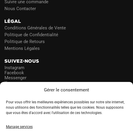
Suivre une commande
Nous Contacter
LÉGAL
Conditions Générales de Vente
Politique de Confidentialité
Politique de Retours
Mentions Légales
SUIVEZ-NOUS
Instagram
Facebook
Messenger
X
Gérer le consentement
NEWSLETTER
Pour vous offrir les meilleures expériences possibles sur notre site internet,
nous utilisons des fonctionnalités telles que les cookies. Nous supposons
que vous êtes d'accord avec l'utilisation de ces technologies.
PROFITEZ DES PROMOS!
Manage services
A