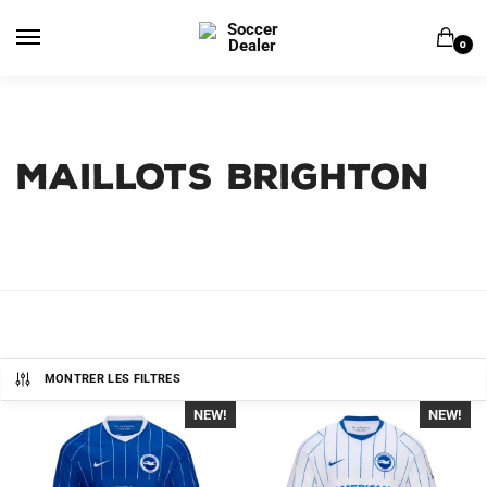
Skip
Skip
to
to
0
navigation
content
MAILLOTS BRIGHTON
MONTRER LES FILTRES
NEW!
-40%
NEW!
-40%