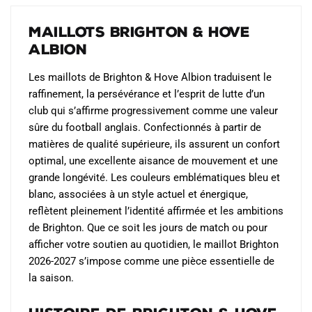
peuvent
peuvent
Maillots Brighton & Hove
être
être
Albion
choisies
choisies
sur
sur
Les maillots de Brighton & Hove Albion traduisent le
la
la
raffinement, la persévérance et l’esprit de lutte d’un
page
page
club qui s’affirme progressivement comme une valeur
du
du
sûre du football anglais. Confectionnés à partir de
produit
produit
matières de qualité supérieure, ils assurent un confort
optimal, une excellente aisance de mouvement et une
grande longévité. Les couleurs emblématiques bleu et
blanc, associées à un style actuel et énergique,
reflètent pleinement l’identité affirmée et les ambitions
de Brighton. Que ce soit les jours de match ou pour
afficher votre soutien au quotidien, le maillot Brighton
2026-2027 s’impose comme une pièce essentielle de
la saison.