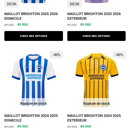
du
du
25/26
25/26
produit
produit
Ce
Ce
MAILLOT BRIGHTON 2025 2026
MAILLOT BRIGHTON 2025 2026
DOMICILE
EXTERIEUR
produit
produit
Le
Le
Le
Le
49.90
€
49.90
€
89.90
€
89.90
€
a
a
prix
prix
prix
prix
plusieurs
plusieurs
initial
actuel
initial
actuel
Choix des options
Choix des options
variations.
était :
est :
variations.
était :
est :
89.90€.
49.90€.
89.90€.
49.90€.
Les
Les
-40%
-40%
options
options
peuvent
peuvent
être
être
choisies
choisies
sur
sur
la
la
page
page
du
du
Rupture de stock
Rupture de stock
produit
produit
Ce
Ce
MAILLOT BRIGHTON 2024 2025
MAILLOT BRIGHTON 2024 2025
DOMICILE
EXTERIEUR
produit
produit
Le
Le
Le
Le
49.90
€
49.90
€
89.90
€
89.90
€
a
a