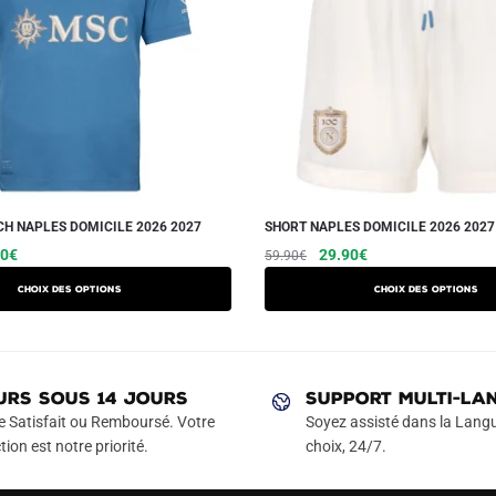
H NAPLES DOMICILE 2026 2027
SHORT NAPLES DOMICILE 2026 2027
Le
Ce
Le
Le
Ce
90
€
29.90
€
59.90
€
prix
prix
prix
produit
produit
Choix des options
Choix des options
l
actuel
initial
actuel
a
a
 :
est :
était :
est :
plusieurs
plusieurs
90€.
59.90€.
59.90€.
29.90€.
variations.
variations.
Les
Les
URS SOUS 14 JOURS
SUPPORT MULTI-LA
options
options
e Satisfait ou Remboursé. Votre
Soyez assisté dans la Langu
peuvent
peuvent
tion est notre priorité.
choix, 24/7.
être
être