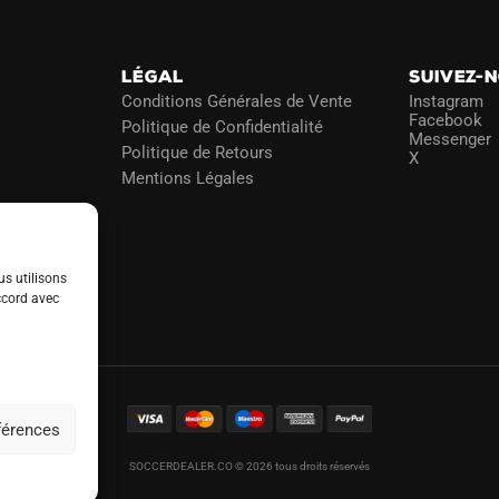
choisies
choisies
sur
sur
la
la
LÉGAL
SUIVEZ-
page
page
Conditions Générales de Vente
Instagram
du
du
Facebook
Politique de Confidentialité
Messenger
produit
produit
Politique de Retours
X
Mentions Légales
us utilisons
ccord avec
éférences
SOCCERDEALER.CO © 2026 tous droits réservés