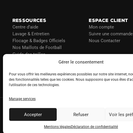
choisies
sur
la
RESSOURCES
ESPACE CLIENT
page
Centre d’aide
Mon compte
du
Lavage & Entretien
Suivre une commande
produit
Flocage & Badges Officiels
Nous Contacter
Nos Maillots de Football
Guide des tailles
Politique d’expédition
Gérer le consentement
Politique de paiement
Pour vous offrir les meilleures expériences possibles sur notre site internet, no
Blog
des fonctionnalités telles que les cookies. Nous supposons que vous êtes d'a
l'utilisation de ces technologies.
Manage services
Accepter
Refuser
Voir les pr
Mentions légales
Déclaration de confidentialité