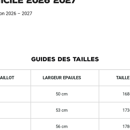
cile 2026 2027
i
v
ison 2026 – 2027
e
:
GUIDES DES TAILLES
AILLOT
LARGEUR EPAULES
TAILLE
50 cm
168
53 cm
173
56 cm
178