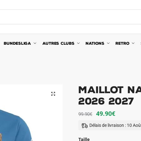
BUNDESLIGA
AUTRES CLUBS
NATIONS
RETRO
Maillot N
🔍
2026 2027
Le
Le
49.90
€
99.90
€
prix
prix
Délais de livraison : 10 Ao
initial
actuel
était :
est :
Taille