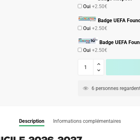
Oui
+2.50€
Badge UEFA Found
Oui
+2.50€
Badge UEFA Found
Oui
+2.50€
quantité
de
Maillot
A
Naples
l
6 personnes regardent
Domicile
t
2026
e
2027
r
n
Description
Informations complémentaires
a
t