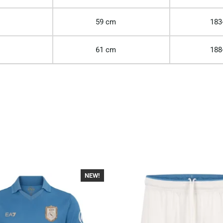
59 cm
183
61 cm
188
NEW!
-40%