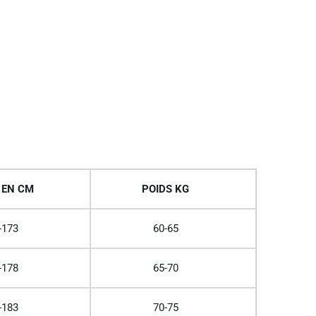
 EN CM
POIDS KG
-173
60-65
-178
65-70
-183
70-75