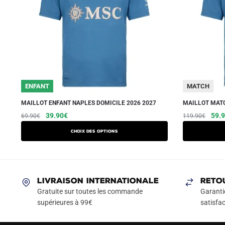
ENFANT
MATCH
MAILLOT ENFANT NAPLES DOMICILE 2026 2027
MAILLOT MATC
Le
Le
Ce
Le
39.90
€
59.
69.90
€
119.90
€
prix
prix
prix
produit
Choix des options
initial
actuel
initia
a
était :
est :
était
plusieurs
69.90€.
39.90€.
119.
variations.
Les
LIVRAISON INTERNATIONALE
RETO
options
Gratuite sur toutes les commande
Garanti
peuvent
supérieures à 99€
satisfac
être