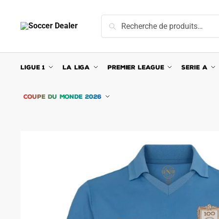
Skip
Skip
to
to
Recherche
Recherche
navigation
content
pour :
LIGUE 1
LA LIGA
PREMIER LEAGUE
SERIE A
COUPE DU MONDE 2026