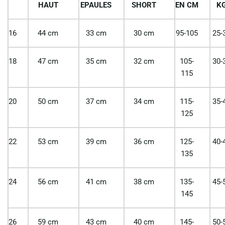
HAUT
EPAULES
SHORT
EN CM
K
16
44 cm
33 cm
30 cm
95-105
25-
18
47 cm
35 cm
32 cm
105-
30-
115
20
50 cm
37 cm
34 cm
115-
35-
125
22
53 cm
39 cm
36 cm
125-
40-
135
24
56 cm
41 cm
38 cm
135-
45-
145
26
59 cm
43 cm
40 cm
145-
50-