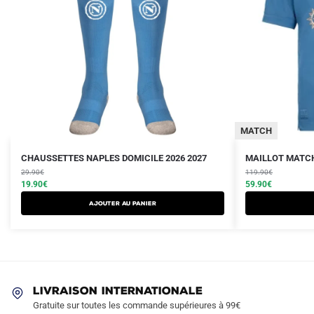
MATCH
Le
Le
Le
Le
Ce
CHAUSSETTES NAPLES DOMICILE 2026 2027
MAILLOT MATCH
prix
prix
prix
prix
29.90
€
produit
119.90
€
initial
actuel
initial
actuel
19.90
€
59.90
€
a
était :
est :
était :
est :
Ajouter au panier
plusieurs
29.90€.
19.90€.
119.90€.
59.90€.
variations.
Les
options
peuvent
LIVRAISON INTERNATIONALE
être
Gratuite sur toutes les commande supérieures à 99€
choisies