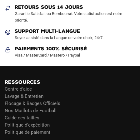
sur
RETOURS SOUS 14 JOURS
la
Garantie Satisfait ou Remboursé. Votre satisfaction est notre
page
priorité.
du
SUPPORT MULTI-LANGUE
produit
Soyez assisté dans la Langue de votre choix, 24/7.
Paiements 100% Sécurisé
Visa / MasterCard / Mastero / Paypal
RESSOURCES
Centre d’aide
Lavage & Entretien
Flocage & Badges Officiels
Nos Maillots de Football
Guide des tailles
Politique d’expédition
Politique de paiement
Blog