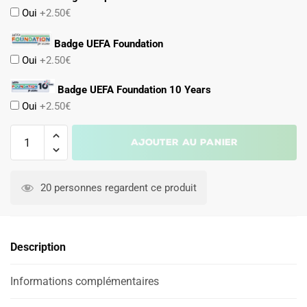
Oui
+2.50€
Badge UEFA Foundation
Oui
+2.50€
Badge UEFA Foundation 10 Years
Oui
+2.50€
quantité
Ajouter au panier
de
Maillot
A
Kit
l
20 personnes regardent ce produit
Enfant
t
Naples
e
Domicile
r
Description
2026
n
2027
a
Informations complémentaires
t
i