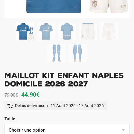
Maillot Kit Enfant Naples
Domicile 2026 2027
Le
Le
44.90
€
79.90
€
prix
prix
Délais de livraison : 11 Août 2026 - 17 Août 2026
initial
actuel
Taille
était :
est :
79.90€.
44.90€.