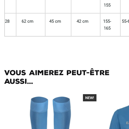
155
28
62 cm
45 cm
42 cm
155-
55-
165
Vous aimerez peut-être
aussi...
NEW!
-30%