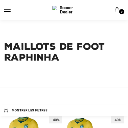
Skip
Skip
to
to
0
navigation
content
MAILLOTS DE FOOT
RAPHINHA
MONTRER LES FILTRES
-40%
-40%