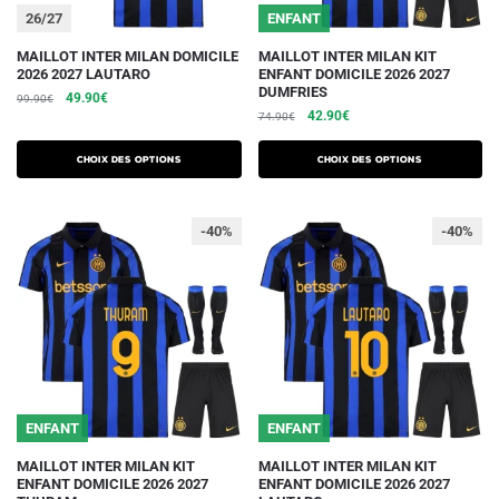
du
du
26/27
ENFANT
produit
produit
Ce
Ce
MAILLOT INTER MILAN DOMICILE
MAILLOT INTER MILAN KIT
2026 2027 LAUTARO
ENFANT DOMICILE 2026 2027
produit
produit
DUMFRIES
Le
Le
49.90
€
99.90
€
a
a
Le
Le
42.90
€
prix
prix
74.90
€
plusieurs
plusieurs
prix
prix
initial
actuel
initial
actuel
variations.
était :
est :
variations.
Choix des options
Choix des options
était :
est :
99.90€.
49.90€.
Les
Les
74.90€.
42.90€.
options
options
-40%
-40%
peuvent
peuvent
être
être
choisies
choisies
sur
sur
la
la
page
page
du
du
ENFANT
ENFANT
produit
produit
Ce
Ce
MAILLOT INTER MILAN KIT
MAILLOT INTER MILAN KIT
ENFANT DOMICILE 2026 2027
ENFANT DOMICILE 2026 2027
produit
produit