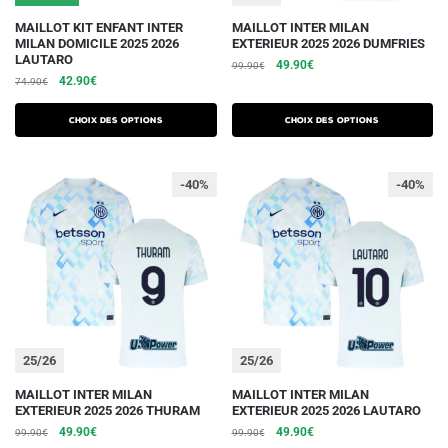
Ce
Ce
MAILLOT KIT ENFANT INTER
MAILLOT INTER MILAN
MILAN DOMICILE 2025 2026
EXTERIEUR 2025 2026 DUMFRIES
produit
produit
LAUTARO
Le
Le
49.90
€
99.90
€
a
a
Le
Le
42.90
€
74.90
€
prix
prix
plusieurs
plusieurs
prix
prix
initial
actuel
initial
actuel
variations.
variations.
était :
est :
Choix des options
Choix des options
était :
est :
99.90€.
49.90€.
Les
Les
74.90€.
42.90€.
options
options
-40%
-40%
peuvent
peuvent
être
être
choisies
choisies
sur
sur
la
la
page
page
du
du
25/26
25/26
produit
produit
Ce
Ce
MAILLOT INTER MILAN
MAILLOT INTER MILAN
EXTERIEUR 2025 2026 THURAM
EXTERIEUR 2025 2026 LAUTARO
produit
produit
Le
Le
Le
Le
49.90
€
49.90
€
99.90
€
99.90
€
a
a