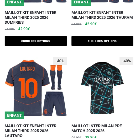
du
du
ENFANT
ENFANT
produit
produit
Ce
Ce
MAILLOT KIT ENFANT INTER
MAILLOT KIT ENFANT INTER
MILAN THIRD 2025 2026
MILAN THIRD 2025 2026 THURAM
produit
produit
DUMFRIES
Le
Le
42.90
€
74.90
€
a
a
Le
Le
42.90
€
74.90
€
prix
prix
plusieurs
plusieurs
prix
prix
initial
actuel
initial
actuel
variations.
variations.
était :
est :
Choix des options
Choix des options
était :
est :
74.90€.
42.90€.
Les
Les
74.90€.
42.90€.
options
options
-40%
-40%
peuvent
peuvent
être
être
choisies
choisies
sur
sur
la
la
page
page
du
du
ENFANT
produit
produit
Ce
Ce
MAILLOT KIT ENFANT INTER
MAILLOT INTER MILAN PRE
MILAN THIRD 2025 2026
MATCH 2025 2026
produit
produit
LAUTARO
Le
Le
39.90
€
69.90
€