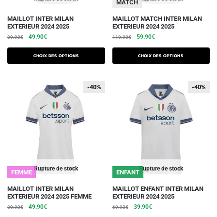
MATCH
produit
produit
Ce
Ce
MAILLOT INTER MILAN
MAILLOT MATCH INTER MILAN
EXTERIEUR 2024 2025
EXTERIEUR 2024 2025
produit
produit
Le
Le
Le
Le
49.90
€
59.90
€
89.90
€
119.90
€
a
a
prix
prix
prix
prix
plusieurs
plusieurs
initial
actuel
initial
actuel
Choix des options
Choix des options
variations.
était :
est :
variations.
était :
est :
89.90€.
49.90€.
119.90€.
59.90€.
Les
Les
-40%
-40%
-40%
-40%
options
options
peuvent
peuvent
être
être
choisies
choisies
sur
sur
la
la
page
page
du
du
Rupture de stock
Rupture de stock
FEMME
ENFANT
produit
produit
Ce
Ce
MAILLOT INTER MILAN
MAILLOT ENFANT INTER MILAN
EXTERIEUR 2024 2025 FEMME
EXTERIEUR 2024 2025
produit
produit
Le
Le
Le
Le
49.90
€
39.90
€
89.90
€
69.90
€
a
a
prix
prix
prix
prix