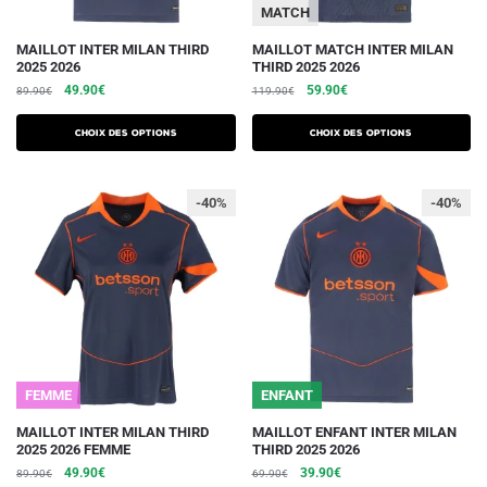
du
du
MATCH
produit
produit
Ce
Ce
MAILLOT INTER MILAN THIRD
MAILLOT MATCH INTER MILAN
2025 2026
THIRD 2025 2026
produit
produit
Le
Le
Le
Le
49.90
€
59.90
€
89.90
€
119.90
€
a
a
prix
prix
prix
prix
plusieurs
plusieurs
initial
actuel
initial
actuel
Choix des options
Choix des options
variations.
était :
est :
variations.
était :
est :
89.90€.
49.90€.
119.90€.
59.90€.
Les
Les
-40%
-40%
options
options
peuvent
peuvent
être
être
choisies
choisies
sur
sur
la
la
page
page
du
du
FEMME
ENFANT
produit
produit
Ce
Ce
MAILLOT INTER MILAN THIRD
MAILLOT ENFANT INTER MILAN
2025 2026 FEMME
THIRD 2025 2026
produit
produit
Le
Le
Le
Le
49.90
€
39.90
€
89.90
€
69.90
€
a
a