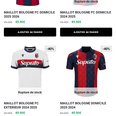
du
du
Rupture de stock
produit
produit
Ce
Ce
MAILLOT BOLOGNE FC DOMICILE
MAILLOT BOLOGNE FC DOMICILE
2025 2026
2024 2025
produit
produit
Le
Le
Le
Le
49.90
€
49.90
€
99.90
€
99.90
€
a
a
prix
prix
prix
prix
plusieurs
plusieurs
initial
actuel
initial
actuel
AJOUTER AU PANIER
AJOUTER AU PANIER
variations.
était :
est :
variations.
était :
est :
99.90€.
49.90€.
99.90€.
49.90€.
Les
Les
-40%
-40%
-40%
-40%
options
options
peuvent
peuvent
être
être
choisies
choisies
sur
sur
la
la
page
page
du
du
Rupture de stock
Rupture de stock
produit
produit
Ce
Ce
MAILLOT BOLOGNE FC
MAILLOT BOLOGNE DOMICILE
EXTERIEUR 2024 2025
2023 2024
produit
produit
Le
Le
Le
Le
49.90
€
49.90
€
99.90
€
89.90
€
a
a