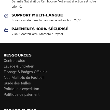
Garantie Satisfait ou Remboursé. Votre satisfaction est notre
priorité.
SUPPORT MULTI-LANGUE
Soyez assisté dans la Langue de votre choix, 24/7.
Paiements 100% Sécurisé
Visa / MasterCard / Mastero / Paypal
RESSOURCES
Centre d’aide
Lavage & Entretien
Flocage & Badges Officiels
Nos Maillots de Football
Guide des tailles
Politique d’expédition
Politique de paiement
Blog