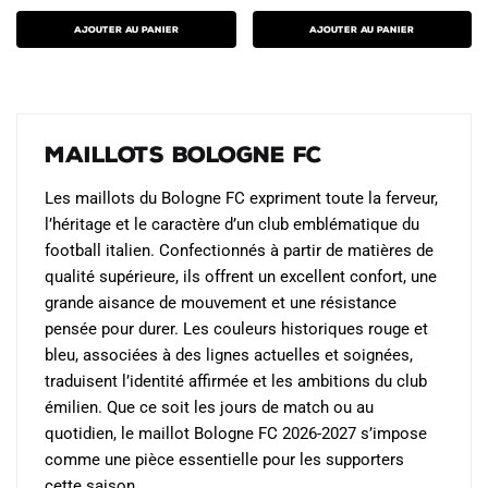
prix
prix
prix
prix
plusieurs
plusieurs
initial
actuel
initial
actuel
AJOUTER AU PANIER
AJOUTER AU PANIER
variations.
était :
est :
variations.
était :
est :
99.90€.
49.90€.
89.90€.
49.90€.
Les
Les
options
options
peuvent
peuvent
Maillots Bologne FC
être
être
choisies
choisies
Les maillots du Bologne FC expriment toute la ferveur,
sur
sur
l’héritage et le caractère d’un club emblématique du
la
la
football italien. Confectionnés à partir de matières de
page
page
qualité supérieure, ils offrent un excellent confort, une
du
du
grande aisance de mouvement et une résistance
produit
produit
pensée pour durer. Les couleurs historiques rouge et
bleu, associées à des lignes actuelles et soignées,
traduisent l’identité affirmée et les ambitions du club
émilien. Que ce soit les jours de match ou au
quotidien, le maillot Bologne FC 2026-2027 s’impose
comme une pièce essentielle pour les supporters
cette saison.