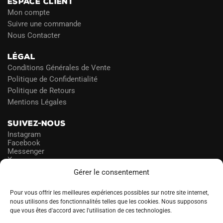
ESPACE CLIENT
Mon compte
Suivre une commande
Nous Contacter
LÉGAL
Conditions Générales de Vente
Politique de Confidentialité
Politique de Retours
Mentions Légales
SUIVEZ-NOUS
Instagram
Facebook
Messenger
X
Gérer le consentement
NEWSLETTER
Pour vous offrir les meilleures expériences possibles sur notre site internet,
nous utilisons des fonctionnalités telles que les cookies. Nous supposons
que vous êtes d'accord avec l'utilisation de ces technologies.