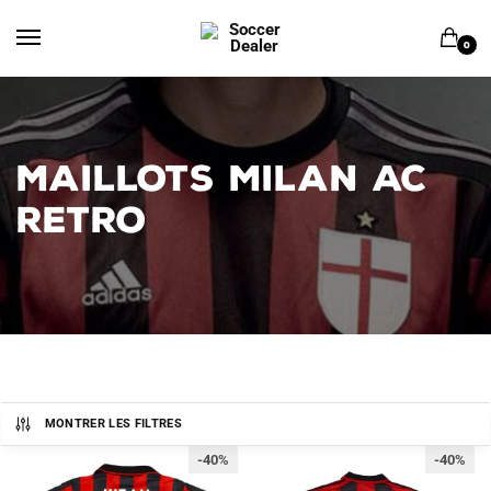
Skip
Skip
to
to
0
navigation
content
MAILLOTS MILAN AC
RETRO
MONTRER LES FILTRES
-40%
-40%