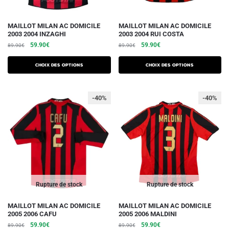
du
du
produit
produit
Ce
Ce
MAILLOT MILAN AC DOMICILE
MAILLOT MILAN AC DOMICILE
2003 2004 INZAGHI
2003 2004 RUI COSTA
produit
produit
Le
Le
Le
Le
59.90
€
59.90
€
89.90
€
89.90
€
a
a
prix
prix
prix
prix
plusieurs
plusieurs
initial
actuel
initial
actuel
Choix des options
Choix des options
variations.
était :
est :
variations.
était :
est :
89.90€.
59.90€.
89.90€.
59.90€.
Les
Les
-40%
-40%
options
options
peuvent
peuvent
être
être
choisies
choisies
sur
sur
la
la
page
page
du
du
Rupture de stock
Rupture de stock
produit
produit
Ce
Ce
MAILLOT MILAN AC DOMICILE
MAILLOT MILAN AC DOMICILE
2005 2006 CAFU
2005 2006 MALDINI
produit
produit
Le
Le
Le
Le
59.90
€
59.90
€
89.90
€
89.90
€