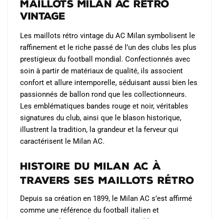
Maillots Milan AC Rétro
être
être
Vintage
choisies
choisies
sur
sur
Les maillots rétro vintage du AC Milan symbolisent le
la
la
raffinement et le riche passé de l’un des clubs les plus
page
page
prestigieux du football mondial. Confectionnés avec
du
du
soin à partir de matériaux de qualité, ils associent
produit
produit
confort et allure intemporelle, séduisant aussi bien les
passionnés de ballon rond que les collectionneurs.
Les emblématiques bandes rouge et noir, véritables
signatures du club, ainsi que le blason historique,
illustrent la tradition, la grandeur et la ferveur qui
caractérisent le Milan AC.
Histoire du Milan AC à
Travers Ses Maillots Rétro
Depuis sa création en 1899, le Milan AC s’est affirmé
comme une référence du football italien et