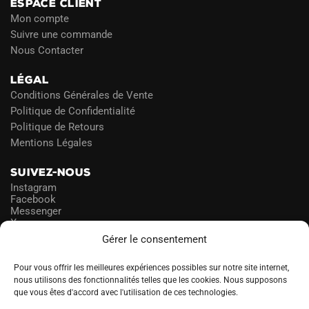
ESPACE CLIENT
Mon compte
Suivre une commande
Nous Contacter
LÉGAL
Conditions Générales de Vente
Politique de Confidentialité
Politique de Retours
Mentions Légales
SUIVEZ-NOUS
Instagram
Facebook
Messenger
X
Gérer le consentement
NEWSLETTER
Pour vous offrir les meilleures expériences possibles sur notre site internet,
nous utilisons des fonctionnalités telles que les cookies. Nous supposons
que vous êtes d'accord avec l'utilisation de ces technologies.