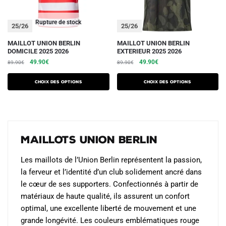
page
page
du
du
Rupture de stock
25/26
25/26
produit
produit
Ce
Ce
MAILLOT UNION BERLIN
MAILLOT UNION BERLIN
DOMICILE 2025 2026
EXTERIEUR 2025 2026
produit
produit
Le
Le
Le
Le
49.90
€
49.90
€
89.90
€
89.90
€
a
a
prix
prix
prix
prix
plusieurs
plusieurs
initial
actuel
initial
actuel
Choix des options
Choix des options
variations.
était :
est :
variations.
était :
est :
89.90€.
49.90€.
89.90€.
49.90€.
Les
Les
options
options
peuvent
peuvent
Maillots Union Berlin
être
être
choisies
choisies
Les maillots de l’Union Berlin représentent la passion,
sur
sur
la ferveur et l’identité d’un club solidement ancré dans
la
la
le cœur de ses supporters. Confectionnés à partir de
page
page
matériaux de haute qualité, ils assurent un confort
du
du
optimal, une excellente liberté de mouvement et une
produit
produit
grande longévité. Les couleurs emblématiques rouge