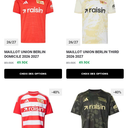
26/27
26/27
Ce
Ce
MAILLOT UNION BERLIN
MAILLOT UNION BERLIN THIRD
DOMICILE 2026 2027
2026 2027
produit
produit
Le
Le
Le
Le
49.90
€
49.90
€
89.90
€
89.90
€
a
a
prix
prix
prix
prix
plusieurs
plusieurs
initial
actuel
initial
actuel
Choix des options
Choix des options
variations.
était :
est :
variations.
était :
est :
89.90€.
49.90€.
89.90€.
49.90€.
Les
Les
-40%
-40%
options
options
peuvent
peuvent
être
être
choisies
choisies
sur
sur
la
la