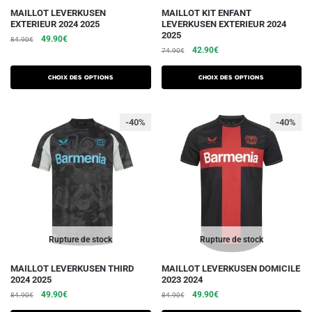
Ce
Ce
MAILLOT LEVERKUSEN
MAILLOT KIT ENFANT
EXTERIEUR 2024 2025
LEVERKUSEN EXTERIEUR 2024
produit
produit
2025
Le
Le
49.90
€
84.90
€
a
a
Le
Le
42.90
€
prix
prix
74.90
€
plusieurs
plusieurs
prix
prix
initial
actuel
initial
actuel
variations.
était :
est :
variations.
Choix des options
Choix des options
était :
est :
84.90€.
49.90€.
Les
Les
74.90€.
42.90€.
options
options
-40%
-40%
peuvent
peuvent
être
être
choisies
choisies
sur
sur
la
la
page
page
du
du
Rupture de stock
Rupture de stock
produit
produit
Ce
Ce
MAILLOT LEVERKUSEN THIRD
MAILLOT LEVERKUSEN DOMICILE
2024 2025
2023 2024
produit
produit
Le
Le
Le
Le
49.90
€
49.90
€
84.90
€
84.90
€
a
a
prix
prix
prix
prix