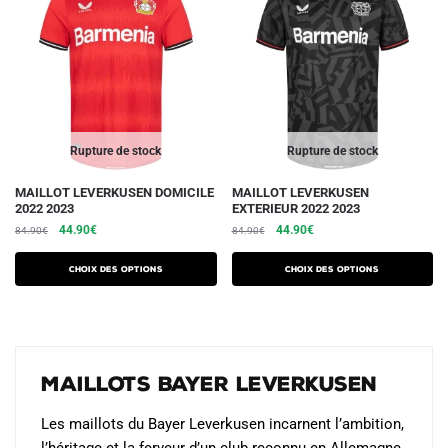
peuvent
peuvent
être
être
choisies
choisies
sur
sur
la
la
page
page
du
du
Rupture de stock
Rupture de stock
produit
produit
Ce
Ce
MAILLOT LEVERKUSEN DOMICILE
MAILLOT LEVERKUSEN
2022 2023
EXTERIEUR 2022 2023
produit
produit
Le
Le
Le
Le
44.90
€
44.90
€
84.90
€
84.90
€
a
a
prix
prix
prix
prix
plusieurs
plusieurs
initial
actuel
initial
actuel
Choix des options
Choix des options
variations.
était :
est :
variations.
était :
est :
84.90€.
44.90€.
84.90€.
44.90€.
Les
Les
options
options
peuvent
peuvent
Maillots Bayer Leverkusen
être
être
choisies
choisies
Les maillots du Bayer Leverkusen incarnent l’ambition,
sur
sur