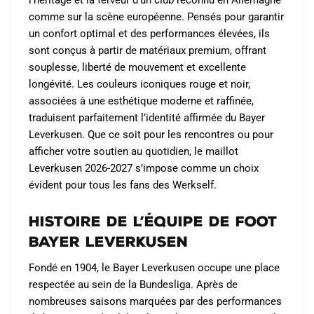
l’héritage et la ferveur d’un club reconnu en Allemagne
la
la
comme sur la scène européenne. Pensés pour garantir
page
page
un confort optimal et des performances élevées, ils
du
du
sont conçus à partir de matériaux premium, offrant
produit
produit
souplesse, liberté de mouvement et excellente
longévité. Les couleurs iconiques rouge et noir,
associées à une esthétique moderne et raffinée,
traduisent parfaitement l’identité affirmée du Bayer
Leverkusen. Que ce soit pour les rencontres ou pour
afficher votre soutien au quotidien, le maillot
Leverkusen 2026-2027 s’impose comme un choix
évident pour tous les fans des Werkself.
Histoire de l’Équipe de Foot
Bayer Leverkusen
Fondé en 1904, le Bayer Leverkusen occupe une place
respectée au sein de la Bundesliga. Après de
nombreuses saisons marquées par des performances