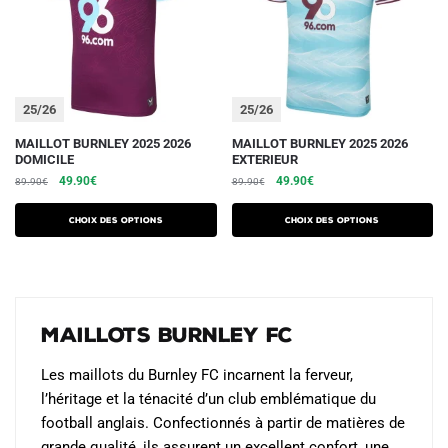
25/26
25/26
Ce
Ce
MAILLOT BURNLEY 2025 2026
MAILLOT BURNLEY 2025 2026
DOMICILE
EXTERIEUR
produit
produit
Le
Le
Le
Le
49.90
€
49.90
€
89.90
€
89.90
€
a
a
prix
prix
prix
prix
plusieurs
plusieurs
initial
actuel
initial
actuel
Choix des options
Choix des options
variations.
était :
est :
variations.
était :
est :
89.90€.
49.90€.
89.90€.
49.90€.
Les
Les
options
options
peuvent
peuvent
Maillots Burnley FC
être
être
choisies
choisies
Les maillots du Burnley FC incarnent la ferveur,
sur
sur
l’héritage et la ténacité d’un club emblématique du
la
la
football anglais. Confectionnés à partir de matières de
page
page
grande qualité, ils assurent un excellent confort, une