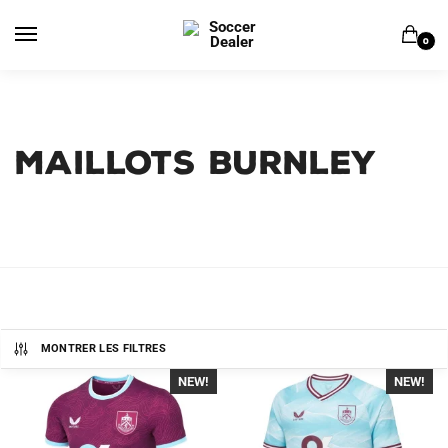
Skip
Skip
to
to
0
navigation
content
MAILLOTS BURNLEY
MONTRER LES FILTRES
NEW!
-40%
NEW!
-40%