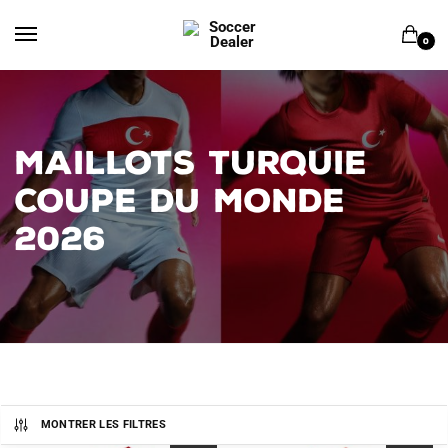
Skip
Skip
to
to
0
navigation
content
MAILLOTS TURQUIE
COUPE DU MONDE
2026
MONTRER LES FILTRES