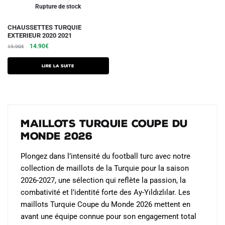
du
Rupture de stock
produit
CHAUSSETTES TURQUIE
EXTERIEUR 2020 2021
Le
Le
14.90
€
19.90
€
prix
prix
initial
actuel
Lire la suite
était :
est :
19.90€.
14.90€.
Maillots Turquie Coupe du
Monde 2026
Plongez dans l’intensité du football turc avec notre
collection de maillots de la Turquie pour la saison
2026-2027, une sélection qui reflète la passion, la
combativité et l’identité forte des Ay-Yıldızlılar. Les
maillots Turquie Coupe du Monde 2026 mettent en
avant une équipe connue pour son engagement total