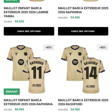
produit
produit
Ce
Ce
MAILLOT ENFANT BARCA
MAILLOT BARCA EXTERIEUR 2025
EXTERIEUR 2025 2026 LAMINE
2026 RAPHINHA
produit
produit
YAMAL
Le
Le
54.90
€
109.90
€
a
a
Le
Le
44.90
€
79.90
€
prix
prix
plusieurs
plusieurs
prix
prix
initial
actuel
initial
actuel
variations.
variations.
était :
est :
Choix des options
Choix des options
était :
est :
109.90€.
54.90€.
Les
Les
79.90€.
44.90€.
options
options
-40%
-40%
peuvent
peuvent
être
être
choisies
choisies
sur
sur
la
la
page
page
du
du
ENFANT
produit
produit
Ce
Ce
MAILLOT ENFANT BARCA
MAILLOT BARCA EXTERIEUR 2025
EXTERIEUR 2025 2026 RAPHINHA
2026 RASHFORD
produit
produit
Le
Le
Le
Le
44.90
€
54.90
€
79.90
€
109.90
€
a
a