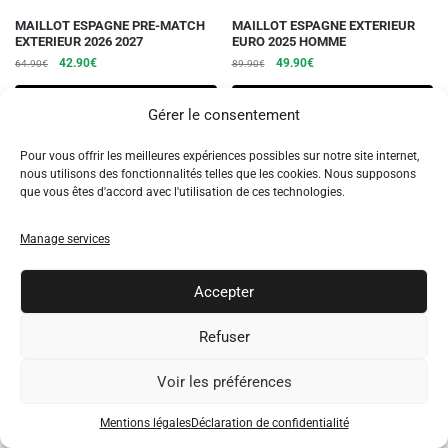
produit
produit
Ce
Ce
MAILLOT ESPAGNE PRE-MATCH
MAILLOT ESPAGNE EXTERIEUR
EXTERIEUR 2026 2027
EURO 2025 HOMME
produit
produit
Le
Le
Le
Le
42.90
€
49.90
€
64.90
€
89.90
€
a
a
prix
prix
prix
prix
plusieurs
plusieurs
initial
actuel
initial
actuel
Choix des options
Choix des options
Gérer le consentement
variations.
était :
est :
variations.
était :
est :
64.90€.
42.90€.
89.90€.
49.90€.
Les
Les
Pour vous offrir les meilleures expériences possibles sur notre site internet,
NEW!
-40%
NEW!
-40%
options
options
nous utilisons des fonctionnalités telles que les cookies. Nous supposons
peuvent
peuvent
que vous êtes d'accord avec l'utilisation de ces technologies.
être
être
choisies
choisies
Manage services
sur
sur
la
la
Accepter
page
page
Refuser
du
du
Rupture de stock
Rupture de stock
FEMME
ENFANT
produit
produit
Ce
Ce
MAILLOT ESPAGNE EXTERIEUR
MAILLOT ESPAGNE EXTERIEUR
Voir les préférences
EURO 2025 FEMME
EURO 2025 ENFANT
produit
produit
Le
Le
Le
Le
49.90
€
39.90
€
89.90
€
69.90
€
a
a
Mentions légales
Déclaration de confidentialité
prix
prix
prix
prix