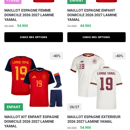
26/27
FEMME
26/27
ENFANT
produit
produit
Ce
Ce
MAILLOT ESPAGNE FEMME
MAILLOT ESPAGNE ENFANT
DOMICILE 2026 2027 LAMINE
DOMICILE 2026 2027 LAMINE
produit
produit
YAMAL
YAMAL
a
a
Le
Le
Le
Le
54.90
€
44.90
€
99.90
€
74.90
€
plusieurs
plusieurs
prix
prix
prix
prix
initial
actuel
initial
actuel
variations.
variations.
Choix des options
Choix des options
était :
est :
était :
est :
Les
Les
99.90€.
54.90€.
74.90€.
44.90€.
options
options
-40%
-40%
peuvent
peuvent
être
être
choisies
choisies
sur
sur
la
la
page
page
du
du
ENFANT
26/27
produit
produit
Ce
Ce
MAILLOT KIT ENFANT ESPAGNE
MAILLOT ESPAGNE EXTERIEUR
DOMICILE 2026 2027 LAMINE
2026 2027 LAMINE YAMAL
produit
produit
YAMAL
Le
Le
54.90
€
99.90
€