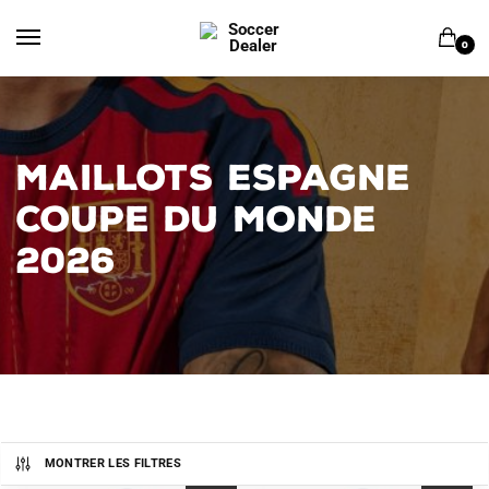
Skip
Skip
to
to
0
navigation
content
MAILLOTS ESPAGNE
COUPE DU MONDE
2026
MONTRER LES FILTRES