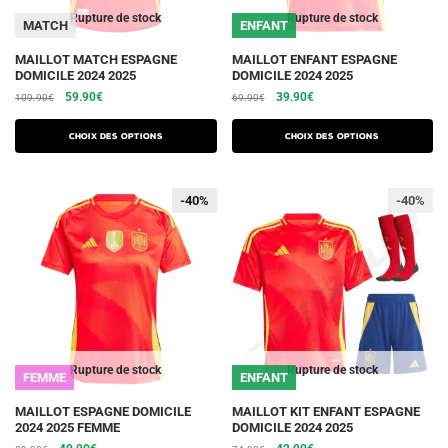
du
du
Rupture de stock
Rupture de stock
MATCH
ENFANT
produit
produit
Ce
Ce
MAILLOT MATCH ESPAGNE
MAILLOT ENFANT ESPAGNE
DOMICILE 2024 2025
DOMICILE 2024 2025
produit
produit
Le
Le
Le
Le
59.90
€
39.90
€
109.90
€
69.90
€
a
a
prix
prix
prix
prix
plusieurs
plusieurs
initial
actuel
initial
actuel
Choix des options
Choix des options
variations.
était :
est :
variations.
était :
est :
109.90€.
59.90€.
69.90€.
39.90€.
Les
Les
-40%
-40%
-40%
options
options
peuvent
peuvent
être
être
choisies
choisies
sur
sur
la
la
page
page
du
du
Rupture de stock
Rupture de stock
FEMME
ENFANT
produit
produit
Ce
Ce
MAILLOT ESPAGNE DOMICILE
MAILLOT KIT ENFANT ESPAGNE
2024 2025 FEMME
DOMICILE 2024 2025
produit
produit
Le
Le
Le
Le