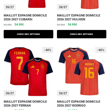
du
du
26/27
26/27
produit
produit
Ce
Ce
MAILLOT ESPAGNE DOMICILE
MAILLOT ESPAGNE DOMICILE
2026 2027 CUBARSI
2026 2027 HUIJSEN
produit
produit
Le
Le
Le
Le
54.90
€
54.90
€
99.90
€
99.90
€
a
a
prix
prix
prix
prix
plusieurs
plusieurs
initial
actuel
initial
actuel
Choix des options
Choix des options
variations.
était :
est :
variations.
était :
est :
99.90€.
54.90€.
99.90€.
54.90€.
Les
Les
-40%
-40%
options
options
peuvent
peuvent
être
être
choisies
choisies
sur
sur
la
la
page
page
du
du
26/27
26/27
produit
produit
Ce
Ce
MAILLOT ESPAGNE DOMICILE
MAILLOT ESPAGNE DOMICILE
2026 2027 FERRAN
2026 2027 RODRIGO
produit
produit