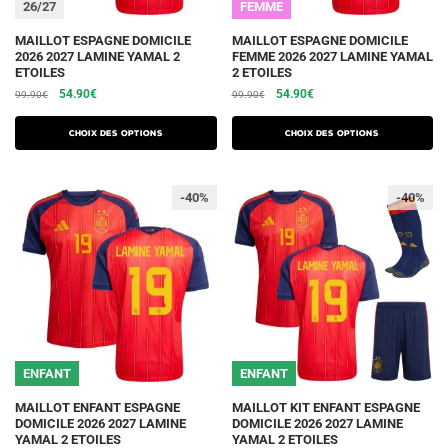
26/27
FEMME
produit
produit
Ce
Ce
MAILLOT ESPAGNE DOMICILE
MAILLOT ESPAGNE DOMICILE
2026 2027 LAMINE YAMAL 2
FEMME 2026 2027 LAMINE YAMAL
produit
produit
ETOILES
2 ETOILES
a
a
Le
Le
Le
Le
54.90
€
54.90
€
99.90
€
99.90
€
plusieurs
plusieurs
prix
prix
prix
prix
initial
actuel
initial
actuel
variations.
variations.
Choix des options
Choix des options
était :
est :
était :
est :
Les
Les
99.90€.
54.90€.
99.90€.
54.90€.
options
options
-40%
-40%
peuvent
peuvent
être
être
choisies
choisies
sur
sur
la
la
page
page
du
du
26/27
ENFANT
ENFANT
produit
produit
Ce
Ce
MAILLOT ENFANT ESPAGNE
MAILLOT KIT ENFANT ESPAGNE
DOMICILE 2026 2027 LAMINE
DOMICILE 2026 2027 LAMINE
produit
produit
YAMAL 2 ETOILES
YAMAL 2 ETOILES