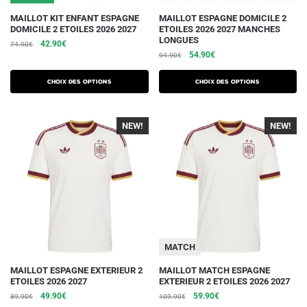
produit
produit
Ce
Ce
MAILLOT KIT ENFANT ESPAGNE
MAILLOT ESPAGNE DOMICILE 2
DOMICILE 2 ETOILES 2026 2027
ETOILES 2026 2027 MANCHES
produit
produit
LONGUES
Le
Le
42.90
€
74.90
€
a
a
Le
Le
54.90
€
prix
prix
94.90
€
plusieurs
plusieurs
prix
prix
initial
actuel
initial
actuel
variations.
était :
est :
variations.
Choix des options
Choix des options
était :
est :
74.90€.
42.90€.
Les
Les
94.90€.
54.90€.
options
options
NEW!
-40%
NEW!
-40%
peuvent
peuvent
être
être
choisies
choisies
sur
sur
la
la
page
page
du
du
MATCH
produit
produit
Ce
Ce
MAILLOT ESPAGNE EXTERIEUR 2
MAILLOT MATCH ESPAGNE
ETOILES 2026 2027
EXTERIEUR 2 ETOILES 2026 2027
produit
produit
Le
Le
Le
Le
49.90
€
59.90
€
89.90
€
109.90
€
a
a