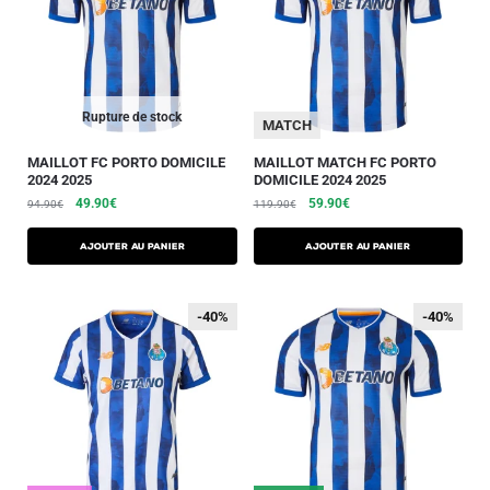
Rupture de stock
MATCH
MAILLOT FC PORTO DOMICILE
MAILLOT MATCH FC PORTO
2024 2025
DOMICILE 2024 2025
49.90
€
59.90
€
94.90
€
119.90
€
AJOUTER AU PANIER
AJOUTER AU PANIER
-40%
-40%
-40%
-40%