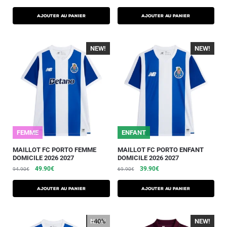
AJOUTER AU PANIER
AJOUTER AU PANIER
NEW!
-40%
NEW!
-40%
FEMME
ENFANT
MAILLOT FC PORTO FEMME
MAILLOT FC PORTO ENFANT
DOMICILE 2026 2027
DOMICILE 2026 2027
49.90
€
39.90
€
94.90
€
69.90
€
AJOUTER AU PANIER
AJOUTER AU PANIER
NEW!
-40%
NEW!
-40%