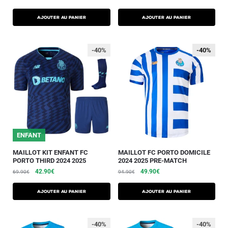
AJOUTER AU PANIER
AJOUTER AU PANIER
-40%
-40%
-40%
ENFANT
MAILLOT KIT ENFANT FC
MAILLOT FC PORTO DOMICILE
PORTO THIRD 2024 2025
2024 2025 PRE-MATCH
42.90
€
49.90
€
69.90
€
94.90
€
AJOUTER AU PANIER
AJOUTER AU PANIER
-40%
-40%