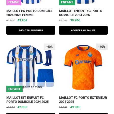
FEMME
ENFANT
MAILLOT FC PORTO DOMICILE
MAILLOT ENFANT FC PORTO
2024 2025 FEMME
DOMICILE 2024 2025
49.90
€
39.90
€
94.90
€
69.90
€
AJOUTER AU PANIER
AJOUTER AU PANIER
-40%
-40%
-40%
Rupture de stock
ENFANT
MAILLOT KIT ENFANT FC
MAILLOT FC PORTO EXTERIEUR
PORTO DOMICILE 2024 2025
2024 2025
42.90
€
49.90
€
69.90
€
94.90
€