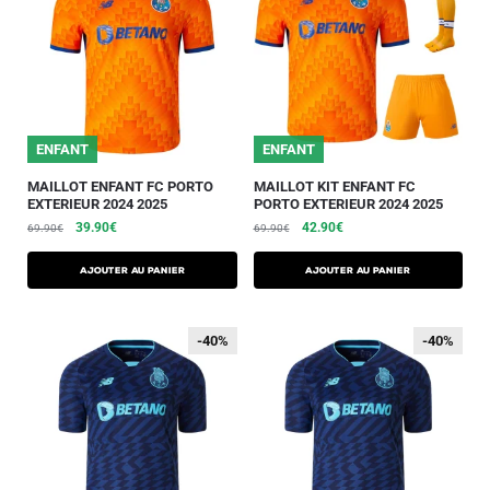
ENFANT
ENFANT
MAILLOT ENFANT FC PORTO
MAILLOT KIT ENFANT FC
EXTERIEUR 2024 2025
PORTO EXTERIEUR 2024 2025
39.90
€
42.90
€
69.90
€
69.90
€
AJOUTER AU PANIER
AJOUTER AU PANIER
-40%
-40%
-40%
-40%