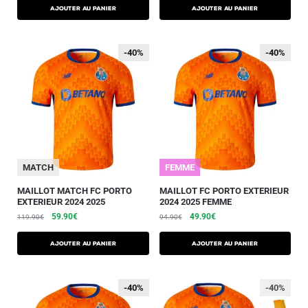
AJOUTER AU PANIER
AJOUTER AU PANIER
-40%
-40%
-40%
-40%
MATCH
FEMME
MAILLOT MATCH FC PORTO
MAILLOT FC PORTO EXTERIEUR
EXTERIEUR 2024 2025
2024 2025 FEMME
59.90
€
49.90
€
119.90
€
94.90
€
AJOUTER AU PANIER
AJOUTER AU PANIER
-40%
-40%
-40%