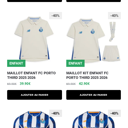
-40%
-40%
ENFANT
ENFANT
MAILLOT ENFANT FC PORTO
MAILLOT KIT ENFANT FC
THIRD 2025 2026
PORTO THIRD 2025 2026
39.90
€
42.90
€
69.90
€
69.90
€
AJOUTER AU PANIER
AJOUTER AU PANIER
-40%
-40%
-40%
-40%