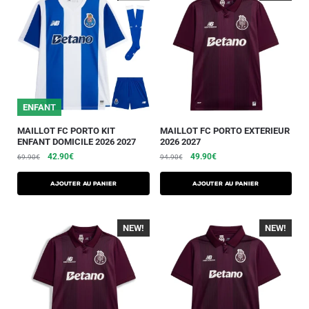
ENFANT
MAILLOT FC PORTO KIT
MAILLOT FC PORTO EXTERIEUR
ENFANT DOMICILE 2026 2027
2026 2027
42.90
€
49.90
€
69.90
€
94.90
€
AJOUTER AU PANIER
AJOUTER AU PANIER
NEW!
-40%
NEW!
-40%