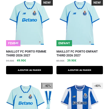
NEW!
-40%
NEW!
-40%
FEMME
ENFANT
MAILLOT FC PORTO FEMME
MAILLOT FC PORTO ENFANT
THIRD 2026 2027
THIRD 2026 2027
49.90
€
39.90
€
94.90
€
69.90
€
AJOUTER AU PANIER
AJOUTER AU PANIER
NEW!
-40%
-40%