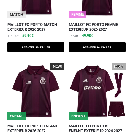
MATCH
FEMME
MAILLOT FC PORTO MATCH
MAILLOT FC PORTO FEMME
EXTERIEUR 2026 2027
EXTERIEUR 2026 2027
59.90
€
49.90
€
119.90
€
94.90
€
AJOUTER AU PANIER
AJOUTER AU PANIER
NEW!
-40%
NEW!
-40%
ENFANT
ENFANT
MAILLOT FC PORTO ENFANT
MAILLOT FC PORTO KIT
EXTERIEUR 2026 2027
ENFANT EXTERIEUR 2026 2027