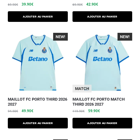
39.90
€
42.90
€
69.90
€
69.90
€
AJOUTER AU PANIER
AJOUTER AU PANIER
NEW!
-40%
NEW!
-40%
MATCH
MAILLOT FC PORTO THIRD 2026
MAILLOT FC PORTO MATCH
2027
THIRD 2026 2027
49.90
€
59.90
€
94.90
€
119.90
€
AJOUTER AU PANIER
AJOUTER AU PANIER