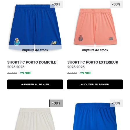
-30%
-30%
Rupture de stock
Rupture de stock
SHORT FC PORTO DOMICILE
SHORT FC PORTO EXTERIEUR
2025 2026
2025 2026
29.90
€
29.90
€
44.90
€
44.90
€
AJOUTER AU PANIER
AJOUTER AU PANIER
NEW!
-30%
-30%