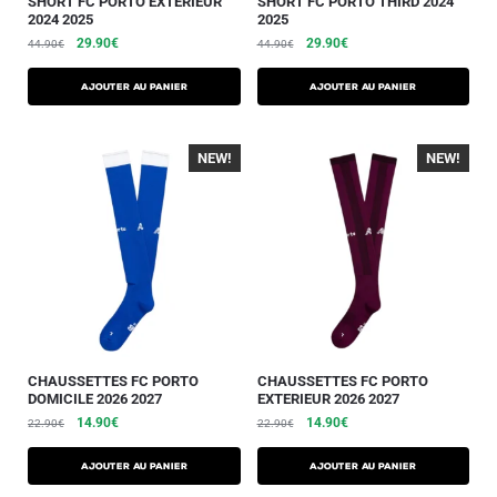
SHORT FC PORTO EXTERIEUR
SHORT FC PORTO THIRD 2024
2024 2025
2025
29.90
€
29.90
€
44.90
€
44.90
€
AJOUTER AU PANIER
AJOUTER AU PANIER
NEW!
-30%
NEW!
-30%
CHAUSSETTES FC PORTO
CHAUSSETTES FC PORTO
DOMICILE 2026 2027
EXTERIEUR 2026 2027
14.90
€
14.90
€
22.90
€
22.90
€
Ajouter au panier
Ajouter au panier