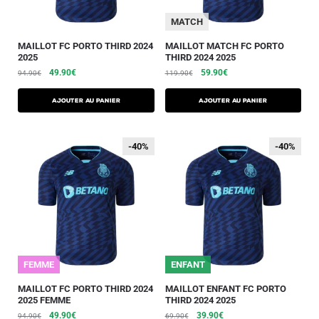
MATCH
MAILLOT FC PORTO THIRD 2024
MAILLOT MATCH FC PORTO
2025
THIRD 2024 2025
49.90
€
59.90
€
94.90
€
119.90
€
AJOUTER AU PANIER
AJOUTER AU PANIER
-40%
-40%
-40%
-40%
FEMME
ENFANT
MAILLOT FC PORTO THIRD 2024
MAILLOT ENFANT FC PORTO
2025 FEMME
THIRD 2024 2025
49.90
€
39.90
€
94.90
€
69.90
€