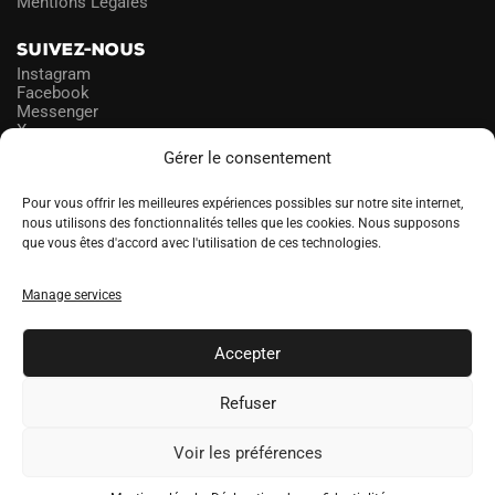
Mentions Légales
SUIVEZ-NOUS
Instagram
Facebook
Messenger
X
Gérer le consentement
NEWSLETTER
Pour vous offrir les meilleures expériences possibles sur notre site internet,
nous utilisons des fonctionnalités telles que les cookies. Nous supposons
que vous êtes d'accord avec l'utilisation de ces technologies.
PROFITEZ DES PROMOS!
Manage services
A
LANGUE
l
Accepter
t
e
Refuser
r
n
Voir les préférences
a
SOCCERDEALER.CO © 2026 tous droits réservés