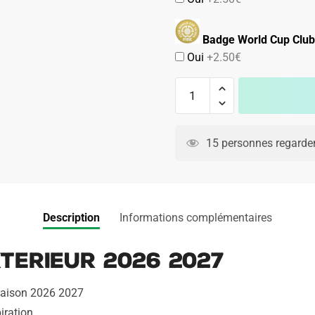
Badge World Cup Club
Oui
+2.50€
quantité
de
Maillot
A
FC
l
15 personnes regarden
Porto
t
Exterieur
e
2026
r
2027
n
Description
Informations complémentaires
a
t
terieur 2026 2027
i
v
 saison 2026 2027
e
iration