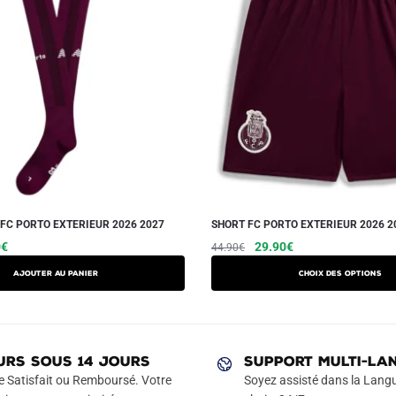
FC PORTO EXTERIEUR 2026 2027
SHORT FC PORTO EXTERIEUR 2026 2
Le
Le
Le
Ce
0
€
29.90
€
44.90
€
prix
prix
prix
produit
Ajouter au panier
Choix des options
actuel
initial
actuel
a
est :
était :
est :
plusieurs
€.
14.90€.
44.90€.
29.90€.
variations.
Les
URS SOUS 14 JOURS
SUPPORT MULTI-LA
options
e Satisfait ou Remboursé. Votre
Soyez assisté dans la Langu