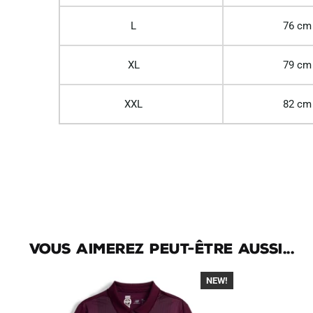
L
76 cm
XL
79 cm
XXL
82 cm
Vous aimerez peut-être aussi...
NEW!
-40%