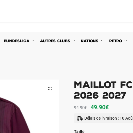
BUNDESLIGA
AUTRES CLUBS
NATIONS
RETRO
Maillot FC
🔍
2026 2027
Le
Le
49.90
€
94.90
€
prix
prix
Délais de livraison : 10 Ao
initial
actuel
était :
est :
Taille