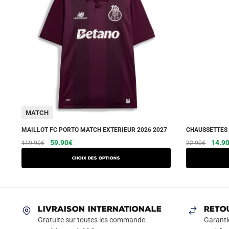
MATCH
MAILLOT FC PORTO MATCH EXTERIEUR 2026 2027
CHAUSSETTES 
Le
Le
Ce
Le
59.90
€
14.9
119.90
€
22.90
€
prix
prix
prix
produit
Choix des options
initial
actuel
initial
a
était :
est :
était :
plusieurs
119.90€.
59.90€.
22.90
variations.
Les
LIVRAISON INTERNATIONALE
RETO
options
Gratuite sur toutes les commande
Garanti