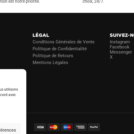
peuvent
tion est notre priorité.
choix, 24/7.
être
choisies
sur
la
LÉGAL
SUIVEZ-
page
Conditions Générales de Vente
Instagram
du
Facebook
Politique de Confidentialité
Messenger
produit
Politique de Retours
X
Mentions Légales
us utilisons
ccord avec
éférences