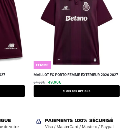
FEMME
027
MAILLOT FC PORTO FEMME EXTERIEUR 2026 2027
Le
Le
Ce
49.90
€
94.90
€
prix
prix
produit
Choix des options
initial
actuel
a
était :
est :
plusieurs
94.90€.
49.90€.
variations.
Les
NGUE
Paiements 100% Sécurisé
options
e de votre
Visa / MasterCard / Mastero / Paypal