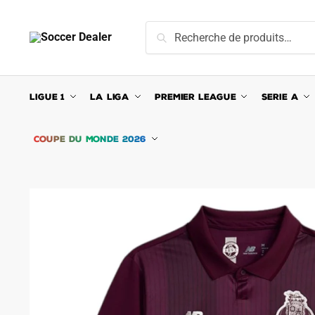
Skip
Skip
to
to
Recherche
Recherche
navigation
content
pour :
LIGUE 1
LA LIGA
PREMIER LEAGUE
SERIE A
COUPE DU MONDE 2026