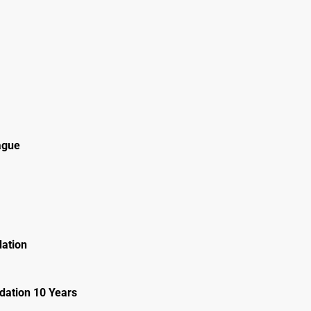
ague
ation
ation 10 Years