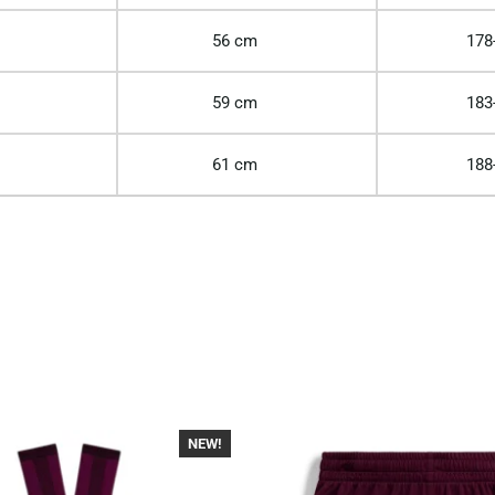
56 cm
178
59 cm
183
61 cm
188
NEW!
-30%