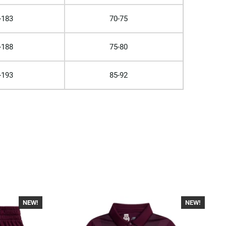
-183
70-75
-188
75-80
-193
85-92
NEW!
NEW!
-40%