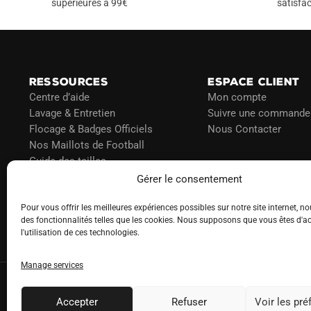
peuvent
supérieures à 99€
satisfac
être
choisies
sur
la
RESSOURCES
ESPACE CLIENT
page
Centre d’aide
Mon compte
du
Lavage & Entretien
Suivre une commande
produit
Flocage & Badges Officiels
Nous Contacter
Nos Maillots de Football
Guide des tailles
Politique d’expédition
Gérer le consentement
Politique de paiement
Blog
Pour vous offrir les meilleures expériences possibles sur notre site internet, no
des fonctionnalités telles que les cookies. Nous supposons que vous êtes d'a
l'utilisation de ces technologies.
Manage services
Accepter
Refuser
Voir les pr