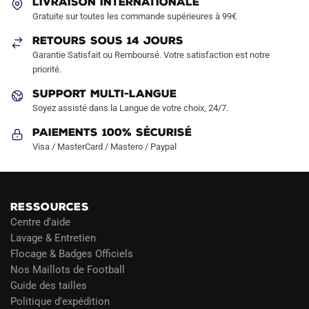
LIVRAISON INTERNATIONALE
être
Gratuite sur toutes les commande supérieures à 99€
choisies
sur
RETOURS SOUS 14 JOURS
la
Garantie Satisfait ou Remboursé. Votre satisfaction est notre
page
priorité.
du
SUPPORT MULTI-LANGUE
produit
Soyez assisté dans la Langue de votre choix, 24/7.
Paiements 100% Sécurisé
Visa / MasterCard / Mastero / Paypal
RESSOURCES
Centre d’aide
Lavage & Entretien
Flocage & Badges Officiels
Nos Maillots de Football
Guide des tailles
Politique d’expédition