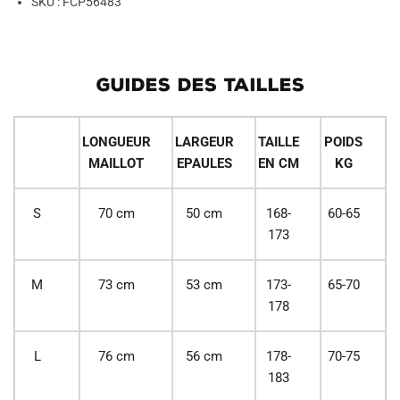
SKU : FCP56483
GUIDES DES TAILLES
LONGUEUR
LARGEUR
TAILLE
POIDS
MAILLOT
EPAULES
EN CM
KG
S
70 cm
50 cm
168-
60-65
173
M
73 cm
53 cm
173-
65-70
178
L
76 cm
56 cm
178-
70-75
183