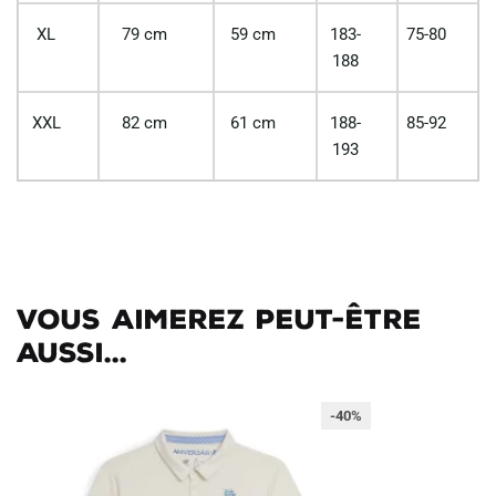
XL
79 cm
59 cm
183-
75-80
188
XXL
82 cm
61 cm
188-
85-92
193
Vous aimerez peut-être
aussi...
-40%