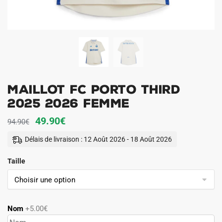
Maillot FC Porto Third
2025 2026 Femme
Le
Le
49.90
€
94.90
€
prix
prix
Délais de livraison : 12 Août 2026 - 18 Août 2026
initial
actuel
Taille
était :
est :
94.90€.
49.90€.
Nom
+5.00€