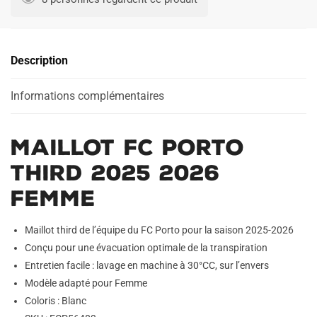
Porto
t
Third
e
2025
r
Description
2026
n
Femme
a
Informations complémentaires
t
i
v
Maillot FC Porto
e
:
Third 2025 2026
Femme
Maillot third de l’équipe du FC Porto pour la saison 2025-2026
Conçu pour une évacuation optimale de la transpiration
Entretien facile : lavage en machine à 30°CC, sur l’envers
Modèle adapté pour Femme
Coloris : Blanc