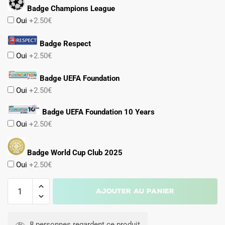
Badge Champions League
Oui
+2.50€
Badge Respect
Oui
+2.50€
Badge UEFA Foundation
Oui
+2.50€
Badge UEFA Foundation 10 Years
Oui
+2.50€
Badge World Cup Club 2025
Oui
+2.50€
quantité
Ajouter au panier
de
Maillot
A
FC
l
8 personnes regardent ce produit