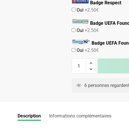
Badge Respect
Oui
+2.50€
Badge UEFA Found
Oui
+2.50€
Badge UEFA Found
Oui
+2.50€
quantité
de
Maillot
A
Espagne
l
6 personnes regardent
Exterieur
t
2026
e
2027
r
n
Description
Informations complémentaires
a
t