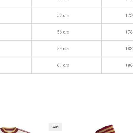
53 cm
173
56 cm
178
59 cm
183
61 cm
188
-40%