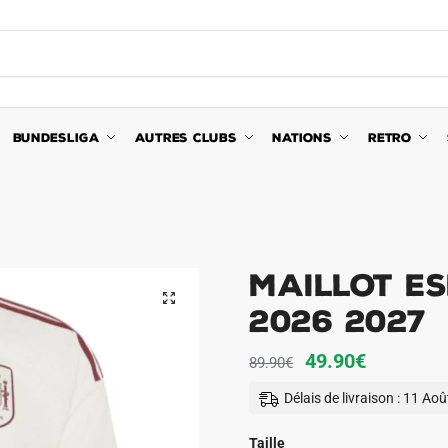
BUNDESLIGA
AUTRES CLUBS
NATIONS
RETRO
Maillot E
🔍
2026 2027
Le
Le
49.90
€
89.90
€
prix
prix
Délais de livraison : 11 Ao
initial
actuel
était :
est :
Taille