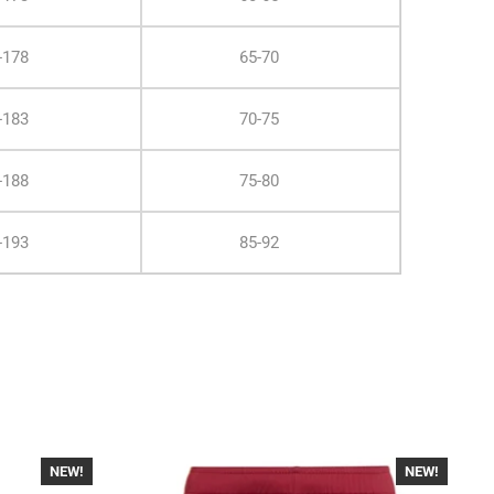
-178
65-70
-183
70-75
-188
75-80
-193
85-92
NEW!
-30%
NEW!