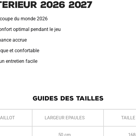
erieur 2026 2027
i
v
la coupe du monde 2026
e
:
confort optimal pendant le jeu
mance accrue
que et confortable
n entretien facile
GUIDES DES TAILLES
AILLOT
LARGEUR EPAULES
TAILLE
50 cm
168