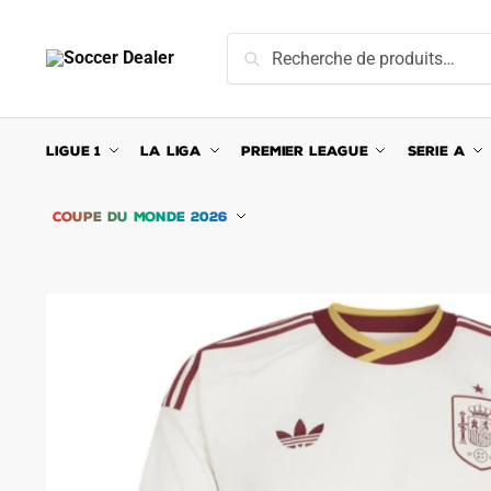
Skip
Skip
to
to
Recherche
Recherche
navigation
content
pour :
LIGUE 1
LA LIGA
PREMIER LEAGUE
SERIE A
COUPE DU MONDE 2026