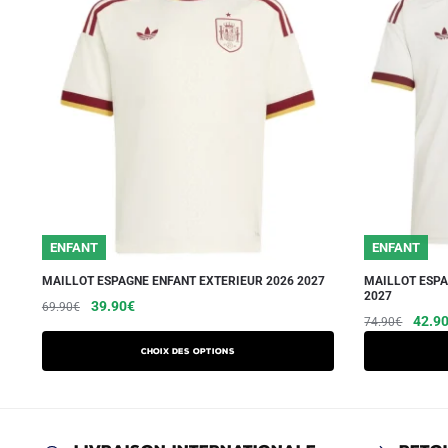
ENFANT
ENFANT
MAILLOT ESPAGNE ENFANT EXTERIEUR 2026 2027
MAILLOT ESPA
2027
Le
Le
Ce
39.90
€
69.90
€
Le
42.9
74.90
€
prix
prix
produit
prix
initial
actuel
a
Choix des options
initial
était :
est :
plusieurs
était :
69.90€.
39.90€.
variations.
74.90
Les