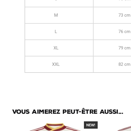
M
73 cm
L
76 cm
XL
79 cm
XXL
82 cm
Vous aimerez peut-être aussi...
NEW!
-40%