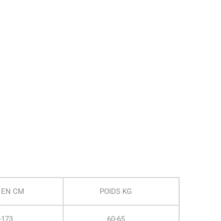
 EN CM
POIDS KG
-173
60-65