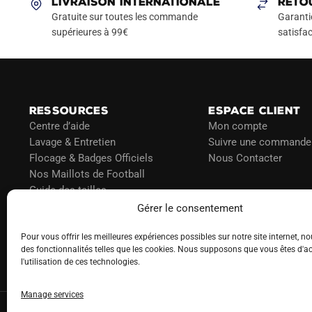
LIVRAISON INTERNATIONALE
RETO
options
Gratuite sur toutes les commande
Garanti
peuvent
supérieures à 99€
satisfac
être
choisies
sur
la
page
RESSOURCES
ESPACE CLIENT
du
Centre d’aide
Mon compte
Lavage & Entretien
Suivre une commande
produit
Flocage & Badges Officiels
Nous Contacter
Nos Maillots de Football
Guide des tailles
Politique d’expédition
Gérer le consentement
Politique de paiement
Pour vous offrir les meilleures expériences possibles sur notre site internet, no
Blog
des fonctionnalités telles que les cookies. Nous supposons que vous êtes d'a
l'utilisation de ces technologies.
Manage services