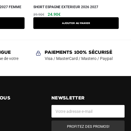
 2027 FEMME
SHORT ESPAGNE EXTERIEUR 2026 2027
Le
Le
Ce
24.90
€
39.90
€
prix
prix
produit
AJOUTER AU PANIER
initial
actuel
a
était :
est :
plusieurs
39.90€.
24.90€.
variations.
Les
NGUE
Paiements 100% Sécurisé
options
e de votre
Visa / MasterCard / Mastero / Paypal
peuvent
être
choisies
sur
la
NOUS
NEWSLETTER
page
du
produit
PROFITEZ DES PROMOS!