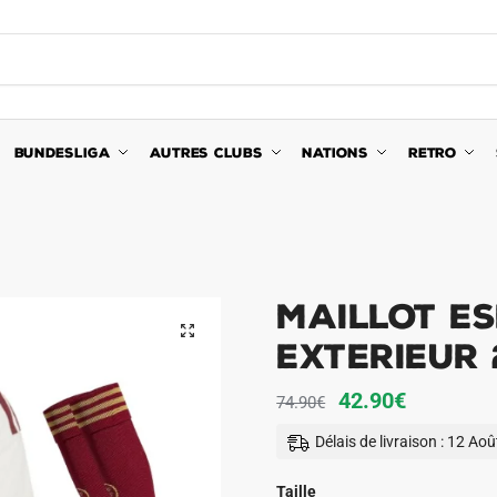
BUNDESLIGA
AUTRES CLUBS
NATIONS
RETRO
Maillot Es
🔍
Exterieur 
Le
Le
42.90
€
74.90
€
prix
prix
Délais de livraison : 12 Ao
initial
actuel
était :
est :
Taille