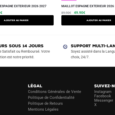
ESPAGNE EXTERIEUR 2026 2027
MAILLOT ESPAGNE EXTERIEUR 2026
Le
Le
Le
Ce
0
€
49.90
€
89.90
€
prix
prix
prix
produit
Ajouter au panier
AJOUTER AU PANIER
actuel
initial
actuel
a
est :
était :
est :
plusieurs
€.
14.90€.
89.90€.
49.90€.
variations.
Les
URS SOUS 14 JOURS
SUPPORT MULTI-LA
options
e Satisfait ou Remboursé. Votre
Soyez assisté dans la Langu
peuvent
tion est notre priorité.
choix, 24/7.
être
choisies
sur
la
LÉGAL
SUIVEZ-
page
Conditions Générales de Vente
Instagram
du
Facebook
Politique de Confidentialité
Messenger
produit
Politique de Retours
X
Mentions Légales