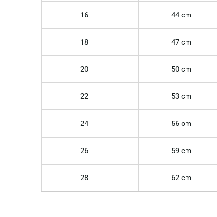
16
44 cm
18
47 cm
20
50 cm
22
53 cm
24
56 cm
26
59 cm
28
62 cm