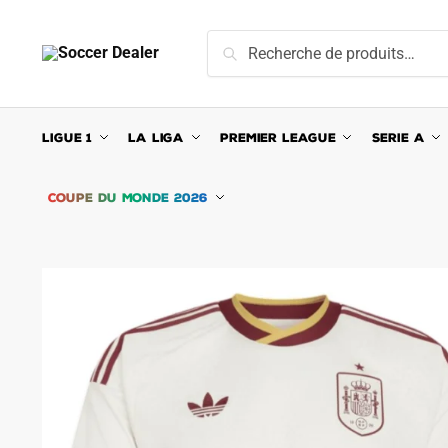
Skip
Skip
to
to
Recherche
Recherche
navigation
content
pour :
LIGUE 1
LA LIGA
PREMIER LEAGUE
SERIE A
COUPE DU MONDE 2026