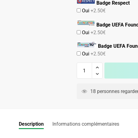
Badge Respect
Oui
+2.50€
Badge UEFA Found
Oui
+2.50€
Badge UEFA Found
Oui
+2.50€
quantité
de
Maillot
A
Espagne
l
18 personnes regarden
Kit
t
Enfant
e
Exterieur
r
2026
n
Description
Informations complémentaires
2027
a
t