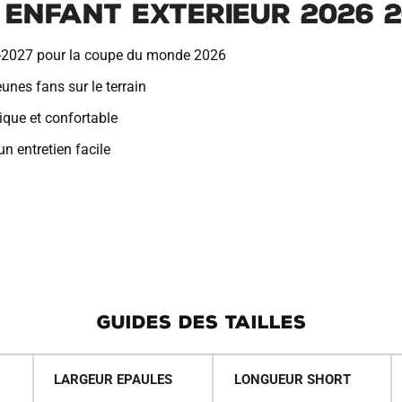
 Enfant Exterieur 2026 
i
v
26-2027 pour la coupe du monde 2026
e
:
eunes fans sur le terrain
ique et confortable
n entretien facile
GUIDES DES TAILLES
LARGEUR EPAULES
LONGUEUR SHORT