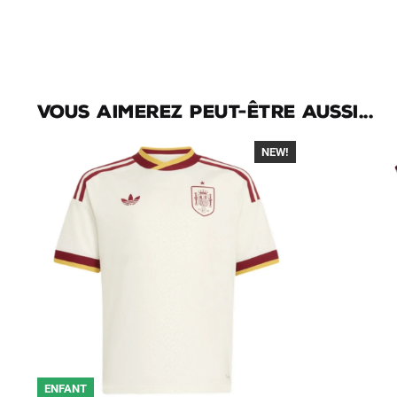
Vous aimerez peut-être aussi...
NEW!
-40%
ENFANT