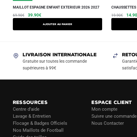
MAILLOT ESPAGNE ENFANT EXTERIEUR 2026 2027
CHAUSSETTES 
Le
Le
Ce
Le
39.90
€
14.9
69.90
€
19.90
€
prix
prix
prix
produit
AJOUTER AU PANIER
initial
actuel
initial
a
était :
est :
était :
plusieurs
69.90€.
39.90€.
19.90
variations.
Les
LIVRAISON INTERNATIONALE
RETO
options
Gratuite sur toutes les commande
Garanti
peuvent
supérieures à 99€
satisfac
être
choisies
sur
la
RESSOURCES
ESPACE CLIENT
page
Centre d’aide
Mon compte
du
Lavage & Entretien
Suivre une commande
produit
Flocage & Badges Officiels
Nous Contacter
Nos Maillots de Football