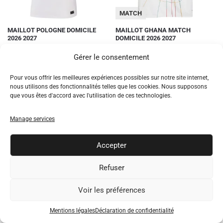
du
du
MATCH
produit
produit
Ce
Ce
MAILLOT POLOGNE DOMICILE
MAILLOT GHANA MATCH
2026 2027
DOMICILE 2026 2027
produit
produit
Le
Le
Le
Le
49.90
€
59.90
€
89.90
€
109.90
€
a
a
Gérer le consentement
prix
prix
prix
prix
plusieurs
plusieurs
initial
actuel
initial
actuel
Choix des options
Choix des options
variations.
était :
est :
variations.
était :
est :
Pour vous offrir les meilleures expériences possibles sur notre site internet,
89.90€.
49.90€.
109.90€.
59.90€.
nous utilisons des fonctionnalités telles que les cookies. Nous supposons
Les
Les
que vous êtes d'accord avec l'utilisation de ces technologies.
NEW!
-40%
NEW!
-40%
options
options
peuvent
peuvent
Manage services
être
être
choisies
choisies
Accepter
sur
sur
la
la
Refuser
page
page
du
du
FEMME
ENFANT
Voir les préférences
produit
produit
Ce
Ce
MAILLOT GHANA DOMICILE 2026
MAILLOT GHANA DOMICILE 2026
Mentions légales
Déclaration de confidentialité
2027 FEMME
2027 ENFANT
produit
produit