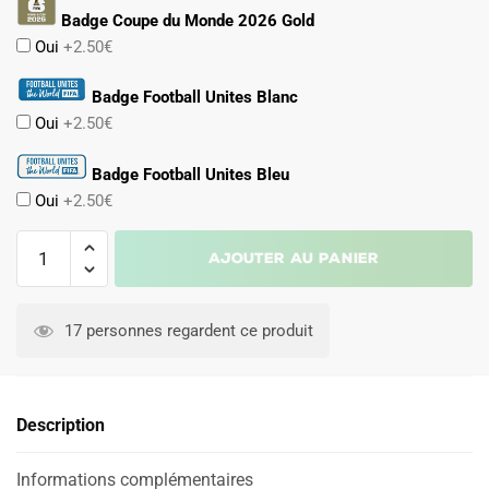
Badge Coupe du Monde 2026 Gold
Oui
+2.50€
Badge Football Unites Blanc
Oui
+2.50€
Badge Football Unites Bleu
Oui
+2.50€
quantité
Ajouter au panier
de
Maillot
A
Norvège
l
17 personnes regardent ce produit
Third
t
2026
e
2027
r
Description
n
a
Informations complémentaires
t