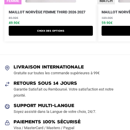
FEMME
MATCH
Le
Le
Le
Le
Ce
Ce
MAILLOT NORVÈGE FEMME THIRD 2026 2027
MAILLOT NORVÈ
prix
prix
prix
prix
produit
89.90
€
produit
109.90
€
initial
actuel
initial
actuel
49.90
€
59.90
€
a
a
était :
est :
était :
est :
Choix des options
plusieurs
plusieurs
89.90€.
49.90€.
109.90€.
59.90€.
variations.
variations.
Les
Les
options
options
peuvent
peuvent
LIVRAISON INTERNATIONALE
être
être
Gratuite sur toutes les commande supérieures à 99€
choisies
choisies
sur
sur
RETOURS SOUS 14 JOURS
la
la
Garantie Satisfait ou Remboursé. Votre satisfaction est notre
page
page
priorité.
du
du
SUPPORT MULTI-LANGUE
produit
produit
Soyez assisté dans la Langue de votre choix, 24/7.
Paiements 100% Sécurisé
Visa / MasterCard / Mastero / Paypal