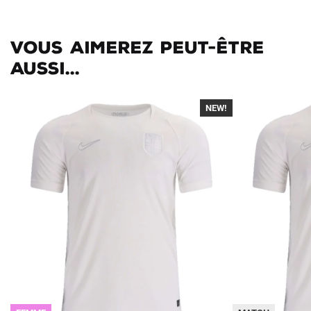
Vous aimerez peut-être
aussi...
NEW!
-40%