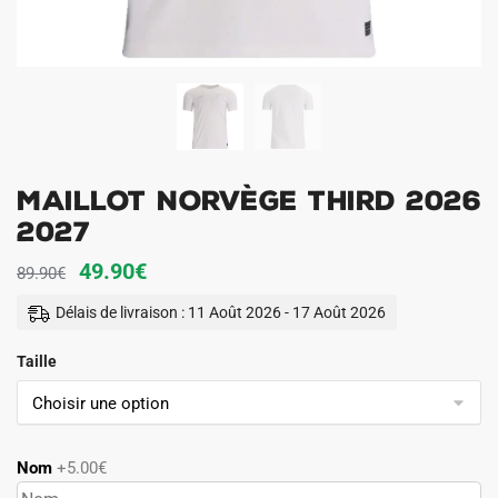
Maillot Norvège Third 2026
2027
Le
Le
49.90
€
89.90
€
prix
prix
Délais de livraison : 11 Août 2026 - 17 Août 2026
initial
actuel
Taille
était :
est :
89.90€.
49.90€.
Nom
+5.00€