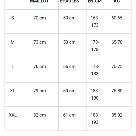
MAILLOT
EPAULES
EN CM
KG
S
70 cm
50 cm
168-
60-65
173
M
73 cm
53 cm
173-
65-70
178
L
76 cm
56 cm
178-
70-75
183
XL
79 cm
59 cm
183-
75-80
188
XXL
82 cm
61 cm
188-
85-92
193