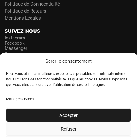
Politique de Confidentialité
Politique de Retours
Mentions Légales
SUIVEZ-NOUS
Instagram
Facebook
Messenger
X
Gérer le consentement
NEWSLETTER
Pour vous offrir les meilleures expériences possibles sur notre site internet,
nous utilisons des fonctionnalités telles que les cookies. Nous supposons
que vous êtes d'accord avec l'utilisation de ces technologies.
PROFITEZ DES PROMOS!
Manage services
A
LANGUE
l
Accepter
t
e
Refuser
r