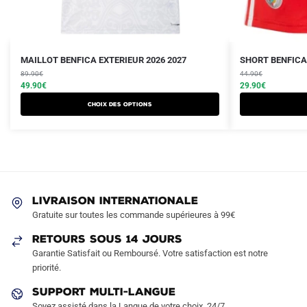
Le
Le
Le
Le
Ce
Ce
MAILLOT BENFICA EXTERIEUR 2026 2027
SHORT BENFICA 
prix
prix
prix
prix
produit
89.90
€
produit
44.90
€
initial
actuel
initial
actuel
49.90
€
29.90
€
a
a
était :
est :
était :
est :
Choix des options
plusieurs
plusieurs
89.90€.
49.90€.
44.90€.
29.90€.
variations.
variations.
Les
Les
options
options
peuvent
peuvent
être
être
LIVRAISON INTERNATIONALE
choisies
choisies
Gratuite sur toutes les commande supérieures à 99€
sur
sur
RETOURS SOUS 14 JOURS
la
la
Garantie Satisfait ou Remboursé. Votre satisfaction est notre
page
page
priorité.
du
du
produit
produit
SUPPORT MULTI-LANGUE
Soyez assisté dans la Langue de votre choix, 24/7.