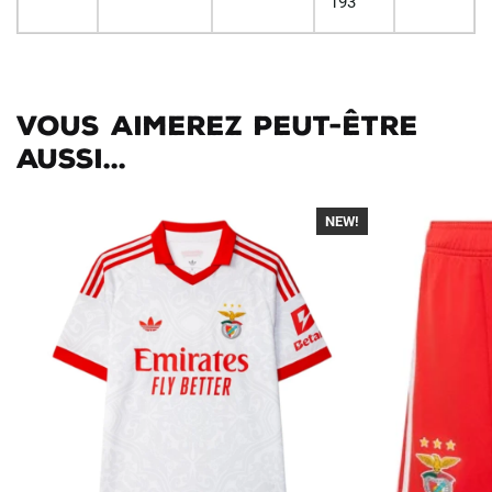
193
Vous aimerez peut-être
aussi...
NEW!
-40%