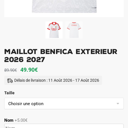
Maillot Benfica Exterieur
2026 2027
Le
Le
49.90
€
89.90
€
prix
prix
Délais de livraison : 11 Août 2026 - 17 Août 2026
initial
actuel
Taille
était :
est :
89.90€.
49.90€.
Nom
+5.00€