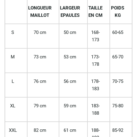
LONGUEUR
LARGEUR
TAILLE
POIDS
MAILLOT
EPAULES
EN CM
KG
S
70 cm
50 cm
168-
60-65
173
M
73 cm
53 cm
173-
65-70
178
L
76 cm
56 cm
178-
70-75
183
XL
79 cm
59 cm
183-
75-80
188
XXL
82 cm
61 cm
188-
85-92