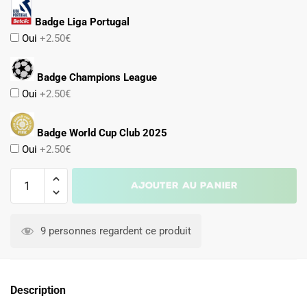
Badge Liga Portugal
Oui
+2.50€
Badge Champions League
Oui
+2.50€
Badge World Cup Club 2025
Oui
+2.50€
quantité
Ajouter au panier
de
Maillot
A
Benfica
l
9 personnes regardent ce produit
Exterieur
t
2026
e
2027
r
Description
n