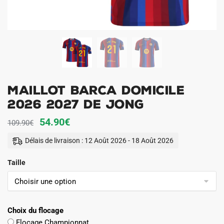
Maillot Barca Domicile
2026 2027 De Jong
Le
Le
54.90
€
109.90
€
prix
prix
Délais de livraison : 12 Août 2026 - 18 Août 2026
initial
actuel
Taille
était :
est :
109.90€.
54.90€.
Choix du flocage
Flocage Championnat