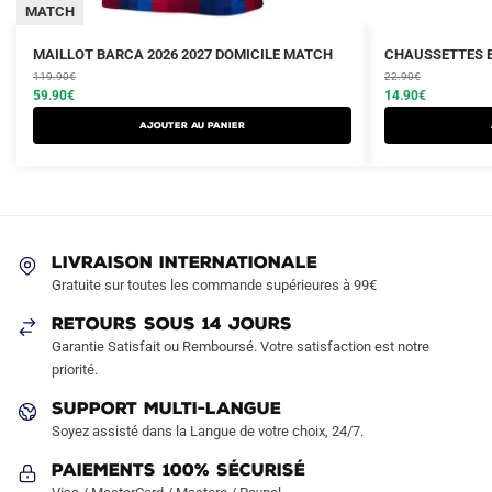
MATCH
Le
Le
Le
Le
Ce
MAILLOT BARCA 2026 2027 DOMICILE MATCH
CHAUSSETTES B
prix
prix
prix
prix
produit
119.90
€
22.90
€
initial
actuel
initial
actuel
59.90
€
14.90
€
a
était :
est :
était :
est :
AJOUTER AU PANIER
plusieurs
119.90€.
59.90€.
22.90€.
14.90€.
variations.
Les
options
peuvent
LIVRAISON INTERNATIONALE
être
Gratuite sur toutes les commande supérieures à 99€
choisies
sur
RETOURS SOUS 14 JOURS
la
Garantie Satisfait ou Remboursé. Votre satisfaction est notre
page
priorité.
du
SUPPORT MULTI-LANGUE
produit
Soyez assisté dans la Langue de votre choix, 24/7.
Paiements 100% Sécurisé