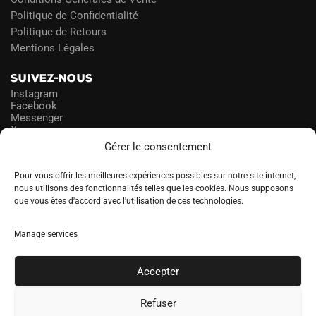
Politique de Confidentialité
Politique de Retours
Mentions Légales
SUIVEZ-NOUS
Instagram
Facebook
Messenger
X
Gérer le consentement
NEWSLETTER
Pour vous offrir les meilleures expériences possibles sur notre site internet,
nous utilisons des fonctionnalités telles que les cookies. Nous supposons
que vous êtes d'accord avec l'utilisation de ces technologies.
PROFITEZ DES PROMOS!
Manage services
A
LANGUE
l
Accepter
t
e
Refuser