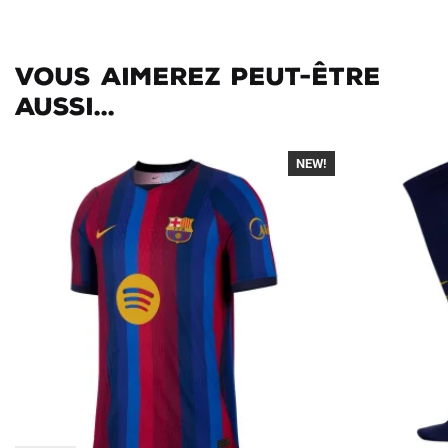
Vous aimerez peut-être
aussi...
NEW!
-40%