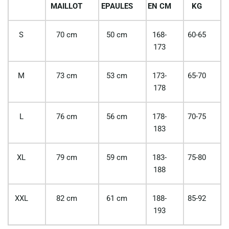
MAILLOT
EPAULES
EN CM
KG
S
70 cm
50 cm
168-
60-65
173
M
73 cm
53 cm
173-
65-70
178
L
76 cm
56 cm
178-
70-75
183
XL
79 cm
59 cm
183-
75-80
188
XXL
82 cm
61 cm
188-
85-92
193