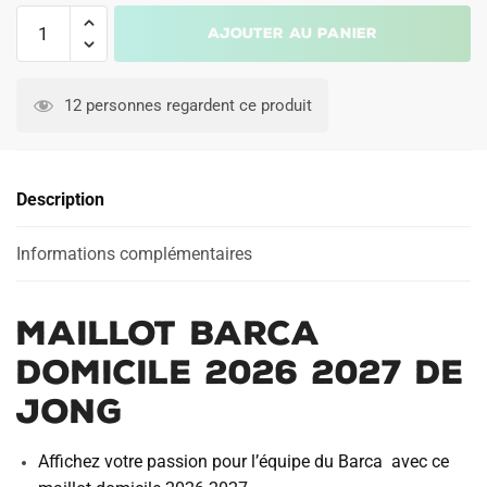
quantité
Ajouter au panier
de
Maillot
A
Barca
l
12 personnes regardent ce produit
Domicile
t
2026
e
2027
r
Description
De
n
Jong
a
Informations complémentaires
t
i
v
Maillot Barca
e
:
Domicile 2026 2027 De
Jong
Affichez votre passion pour l’équipe du Barca avec ce