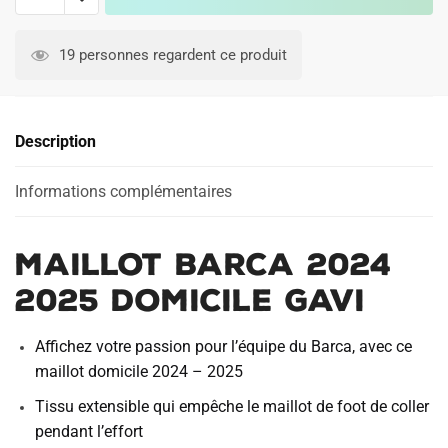
Maillot
A
Barca
l
19 personnes regardent ce produit
2024
t
2025
e
Domicile
r
Description
Gavi
n
a
Informations complémentaires
t
i
v
Maillot Barca 2024
e
:
2025 Domicile Gavi
Affichez votre passion pour l’équipe du Barca, avec ce
maillot domicile 2024 – 2025
Tissu extensible qui empêche le maillot de foot de coller
pendant l’effort