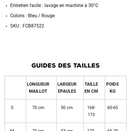
Entretien facile : lavage en machine à 30°C
Coloris : Bleu / Rouge
SKU : FCB87522
GUIDES DES TAILLES
LONGUEUR
LARGEUR
TAILLE
POIDS
MAILLOT
EPAULES
EN CM
KG
S
70 cm
50 cm
168-
60-65
173
M
73 cm
53 cm
173-
65-70