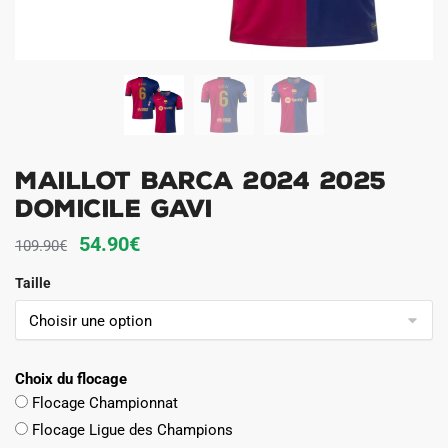
Maillot Barca 2024 2025
Domicile Gavi
Le
Le
54.90
€
109.90
€
prix
prix
Taille
initial
actuel
était :
est :
109.90€.
54.90€.
Choix du flocage
Flocage Championnat
Flocage Ligue des Champions