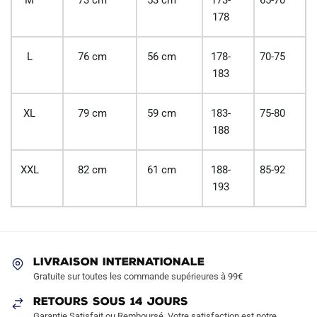
178
L
76 cm
56 cm
178-
70-75
183
XL
79 cm
59 cm
183-
75-80
188
XXL
82 cm
61 cm
188-
85-92
193
LIVRAISON INTERNATIONALE
Gratuite sur toutes les commande supérieures à 99€
RETOURS SOUS 14 JOURS
Garantie Satisfait ou Remboursé. Votre satisfaction est notre