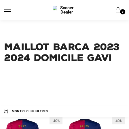
Skip
Skip
to
to
0
navigation
content
Maillot Barca 2023
2024 Domicile Gavi
MONTRER LES FILTRES
-40%
-40%