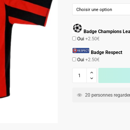
89.90€.
59.90€.
Badge Champions Le
Oui
+2.50€
Badge Respect
Oui
+2.50€
quantité
de
Maillot
A
Milan
l
20 personnes regarden
AC
t
Domicile
e
2003
r
2004
n
Cafu