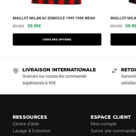
MAILLOT MILAN AC DOMICILE 1995 1996 WEAH
MAILLOT MILA
Le
Le
Ce
Le
59.90
€
59.9
89.90
€
89.90
€
prix
prix
prix
produit
initial
actuel
initial
a
Choix des options
était :
est :
était :
plusieurs
89.90€.
59.90€.
89.90
variations.
Les
LIVRAISON INTERNATIONALE
RETO
options
Gratuite sur toutes les commande
Garanti
peuvent
supérieures à 99€
satisfac
être
choisies
sur
la
page
RESSOURCES
ESPACE CLIENT
du
Centre d’aide
Mon compte
Lavage & Entretien
Suivre une commande
produit