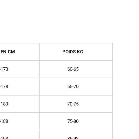
 EN CM
POIDS KG
-173
60-65
-178
65-70
-183
70-75
-188
75-80
-193
85-92