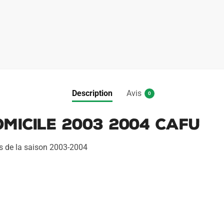
a
t
i
v
e
:
Description
Avis
0
micile 2003 2004 Cafu
rs de la saison 2003-2004