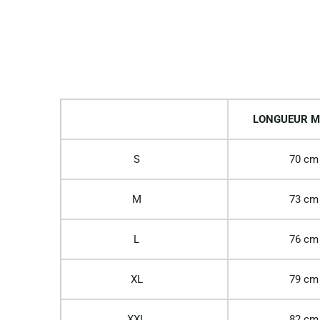
LONGUEUR M
S
70 cm
M
73 cm
L
76 cm
XL
79 cm
XXL
82 cm