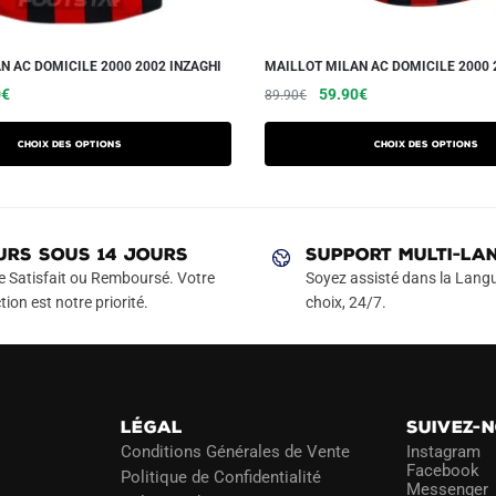
N AC DOMICILE 2000 2002 INZAGHI
MAILLOT MILAN AC DOMICILE 2000 
Le
Ce
Le
Le
Ce
0
€
59.90
€
89.90
€
prix
prix
prix
produit
produit
actuel
initial
actuel
a
a
Choix des options
Choix des options
est :
était :
est :
plusieurs
plusieurs
€.
59.90€.
89.90€.
59.90€.
variations.
variations.
Les
Les
URS SOUS 14 JOURS
SUPPORT MULTI-LA
options
options
e Satisfait ou Remboursé. Votre
Soyez assisté dans la Langu
peuvent
peuvent
tion est notre priorité.
choix, 24/7.
être
être
choisies
choisies
sur
sur
la
la
page
page
LÉGAL
SUIVEZ-
du
du
Conditions Générales de Vente
Instagram
Facebook
Politique de Confidentialité
produit
produit
Messenger