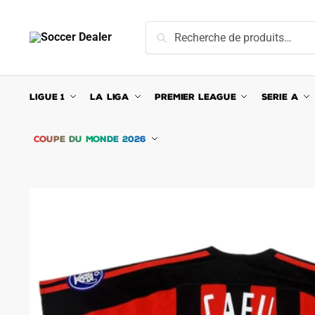
Skip
Skip
to
to
Recherche
Recherche
navigation
content
pour :
LIGUE 1
LA LIGA
PREMIER LEAGUE
SERIE A
COUPE DU MONDE 2026