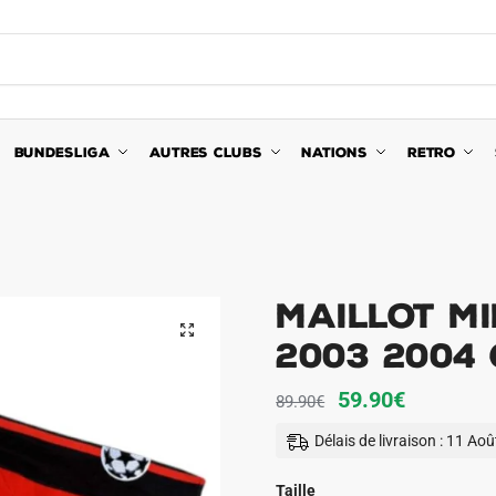
BUNDESLIGA
AUTRES CLUBS
NATIONS
RETRO
Maillot Mi
🔍
2003 2004
Le
Le
59.90
€
89.90
€
prix
prix
Délais de livraison : 11 Ao
initial
actuel
était :
est :
Taille