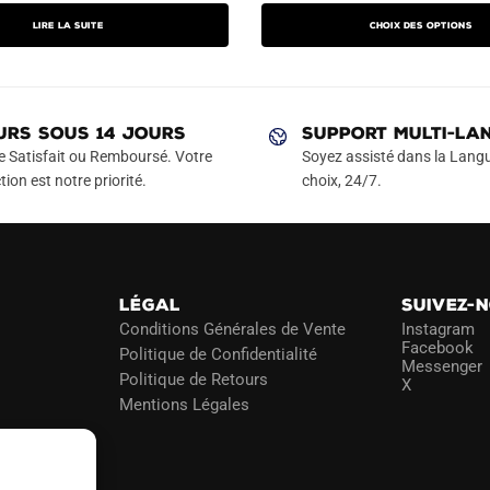
prix
prix
prix
produit
Lire la suite
Choix des options
actuel
initial
actuel
a
est :
était :
est :
plusieurs
€.
42.90€.
89.90€.
49.90€.
variations.
Les
URS SOUS 14 JOURS
SUPPORT MULTI-LA
options
e Satisfait ou Remboursé. Votre
Soyez assisté dans la Langu
peuvent
tion est notre priorité.
choix, 24/7.
être
choisies
sur
la
LÉGAL
SUIVEZ-
page
Conditions Générales de Vente
Instagram
du
Facebook
Politique de Confidentialité
Messenger
produit
Politique de Retours
X
Mentions Légales