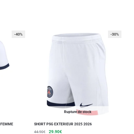
-40%
-30%
Rupture de stock
6 FEMME
SHORT PSG EXTERIEUR 2025 2026
Le
Le
Ce
29.90
€
44.90
€