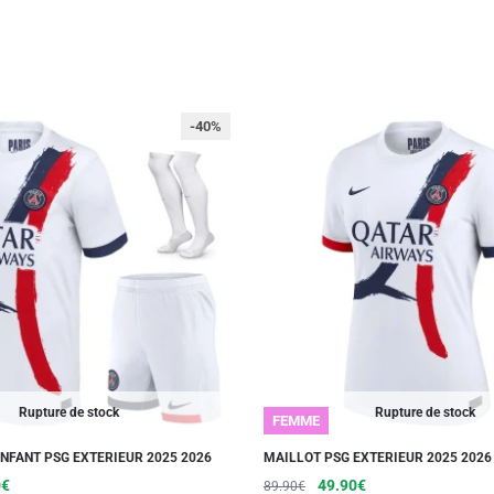
-40%
Rupture de stock
Rupture de stock
FEMME
ENFANT PSG EXTERIEUR 2025 2026
MAILLOT PSG EXTERIEUR 2025 202
Le
Le
Le
Ce
0
€
49.90
€
89.90
€