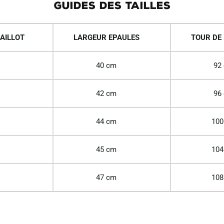
GUIDES DES TAILLES
AILLOT
LARGEUR EPAULES
TOUR DE 
40 cm
92
42 cm
96
44 cm
100
45 cm
104
47 cm
108