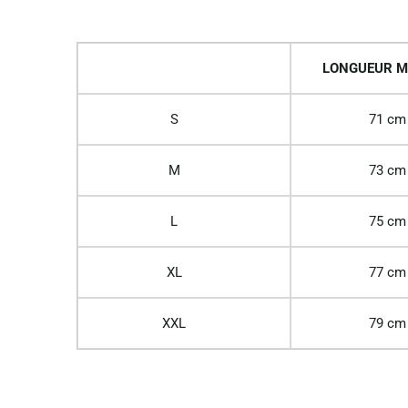
LONGUEUR M
S
71 cm
M
73 cm
L
75 cm
XL
77 cm
XXL
79 cm