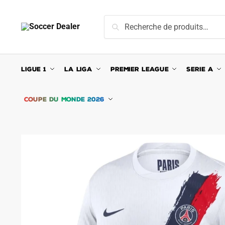
Skip
Skip
to
to
Recherche
Recherche
navigation
content
pour :
LIGUE 1
LA LIGA
PREMIER LEAGUE
SERIE A
COUPE DU MONDE 2026