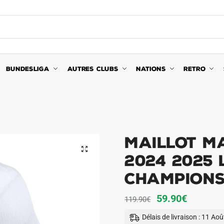
BUNDESLIGA
AUTRES CLUBS
NATIONS
RETRO
Maillot M
🔍
2024 2025 
Champion
Le
Le
59.90
€
119.90
€
prix
prix
Délais de livraison : 11 Ao