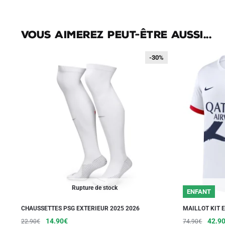
Vous aimerez peut-être aussi...
-30%
-30%
Rupture de stock
ENFANT
CHAUSSETTES PSG EXTERIEUR 2025 2026
MAILLOT KIT 
Le
Le
Le
14.90
€
42.9
22.90
€
74.90
€