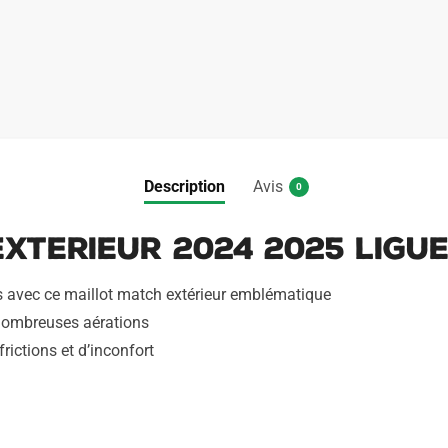
n
Ligue
a
des
t
Champions
i
v
e
:
Description
Avis
0
Exterieur 2024 2025 Ligu
s avec ce maillot match extérieur emblématique
 nombreuses aérations
rictions et d’inconfort