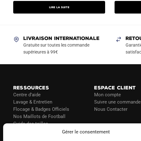
prix
prix
prix
Lire la suite
initial
actuel
initial
était :
est :
était :
22.90€.
14.90€.
74.90
LIVRAISON INTERNATIONALE
RETO
Gratuite sur toutes les commande
Garanti
supérieures à 99€
satisfac
RESSOURCES
ESPACE CLIENT
Centre d’aide
Mon compte
Lavage & Entretien
Suivre une commande
Flocage & Badges Officiels
Nous Contacter
Nos Maillots de Football
Guide des tailles
Politique d’expédition
Gérer le consentement
Politique de paiement