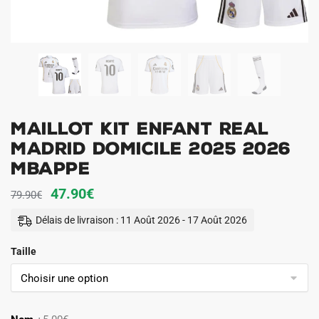
Maillot Kit Enfant Real
Madrid Domicile 2025 2026
Mbappe
Le
Le
47.90
€
79.90
€
prix
prix
Délais de livraison : 11 Août 2026 - 17 Août 2026
initial
actuel
Taille
était :
est :
79.90€.
47.90€.