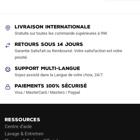
Les
options
peuvent
être
LIVRAISON INTERNATIONALE
choisies
Gratuite sur toutes les commande supérieures à 99€
sur
RETOURS SOUS 14 JOURS
la
Garantie Satisfait ou Remboursé. Votre satisfaction est notre
page
priorité.
du
produit
SUPPORT MULTI-LANGUE
Soyez assisté dans la Langue de votre choix, 24/7.
Paiements 100% Sécurisé
Visa / MasterCard / Mastero / Paypal
RESSOURCES
Centre d’aide
Lavage & Entretien