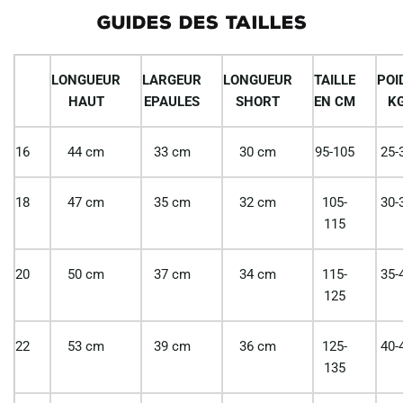
GUIDES DES TAILLES
LONGUEUR
LARGEUR
LONGUEUR
TAILLE
POI
HAUT
EPAULES
SHORT
EN CM
K
16
44 cm
33 cm
30 cm
95-105
25-
18
47 cm
35 cm
32 cm
105-
30-
115
20
50 cm
37 cm
34 cm
115-
35-
125
22
53 cm
39 cm
36 cm
125-
40-
135