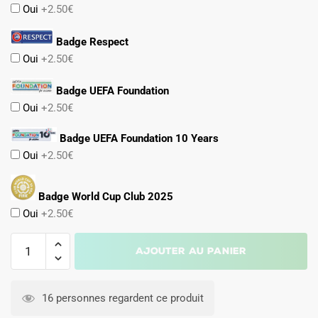
Oui
+2.50€
Badge Respect
Oui
+2.50€
Badge UEFA Foundation
Oui
+2.50€
Badge UEFA Foundation 10 Years
Oui
+2.50€
Badge World Cup Club 2025
Oui
+2.50€
quantité
Ajouter au panier
de
Maillot
A
Kit
l
16 personnes regardent ce produit
Enfant
t