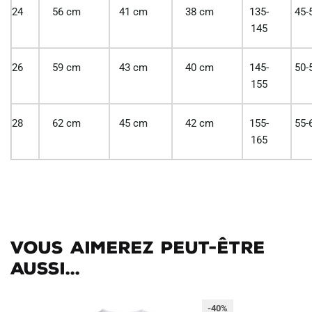
24
56 cm
41 cm
38 cm
135-
45-
145
26
59 cm
43 cm
40 cm
145-
50-
155
28
62 cm
45 cm
42 cm
155-
55-
165
Vous aimerez peut-être
aussi...
-40%