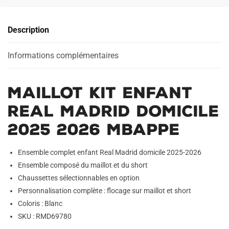
Real
e
Madrid
r
Description
Domicile
n
2025
a
2026
Informations complémentaires
t
Mbappe
i
v
Maillot Kit Enfant
e
:
Real Madrid Domicile
2025 2026 Mbappe
Ensemble complet enfant Real Madrid domicile 2025-2026
Ensemble composé du maillot et du short
Chaussettes sélectionnables en option
Personnalisation complète : flocage sur maillot et short
Coloris : Blanc
SKU : RMD69780