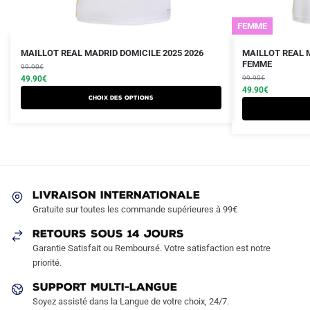
FEMME
Le
Le
Le
Le
Ce
Ce
MAILLOT REAL MADRID DOMICILE 2025 2026
MAILLOT REAL M
prix
prix
prix
prix
FEMME
produit
99.90
€
produit
initial
actuel
initial
actuel
49.90
€
99.90
€
a
a
était :
est :
était :
est :
49.90
€
Choix des options
plusieurs
plusieurs
99.90€.
49.90€.
99.90€.
49.90€.
variations.
variations.
Les
Les
options
options
peuvent
peuvent
être
être
LIVRAISON INTERNATIONALE
choisies
choisies
Gratuite sur toutes les commande supérieures à 99€
sur
sur
RETOURS SOUS 14 JOURS
la
la
Garantie Satisfait ou Remboursé. Votre satisfaction est notre
page
page
priorité.
du
du
produit
produit
SUPPORT MULTI-LANGUE
Soyez assisté dans la Langue de votre choix, 24/7.