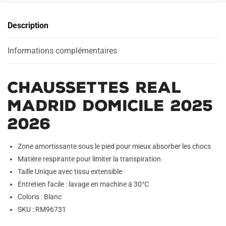
Domicile
n
2025
a
Description
2026
t
i
Informations complémentaires
v
e
:
Chaussettes Real
Madrid Domicile 2025
2026
Zone amortissante sous le pied pour mieux absorber les chocs
Matière respirante pour limiter la transpiration
Taille Unique avec tissu extensible
Entretien facile : lavage en machine à 30°C
Coloris : Blanc
SKU : RM96731