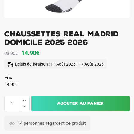
Chaussettes Real Madrid
Domicile 2025 2026
Le
Le
14.90
€
23.90
€
prix
prix
Délais de livraison : 11 Août 2026 - 17 Août 2026
initial
actuel
Prix
était :
est :
14.90
€
23.90€.
14.90€.
quantité
A
Ajouter au panier
de
l
Chaussettes
t
Real
e
14 personnes regardent ce produit
Madrid
r