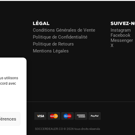
choisies
choisies
sur
sur
la
la
LÉGAL
SUIVEZ-
page
page
Conditions Générales de Vente
Instagram
du
du
Facebook
Politique de Confidentialité
Messenger
produit
produit
Politique de Retours
X
Mentions Légales
us utilisons
ccord avec
éférences
SOCCERDEALER.CO © 2026 tous droits réservés