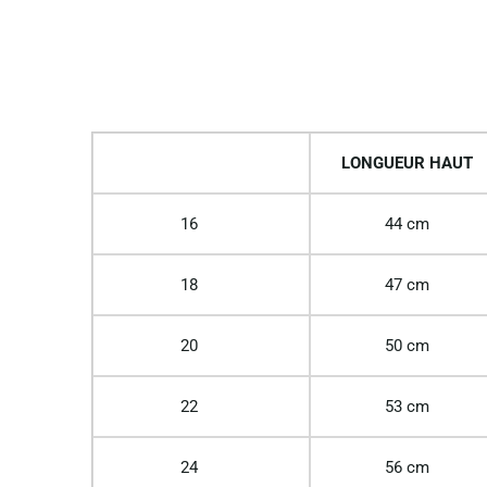
LONGUEUR HAUT
16
44 cm
18
47 cm
20
50 cm
22
53 cm
24
56 cm