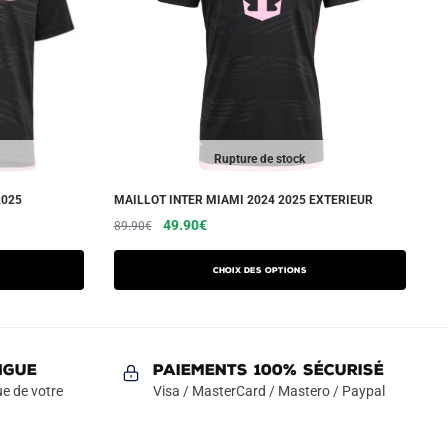
Rupture de stock
2025
MAILLOT INTER MIAMI 2024 2025 EXTERIEUR
Le
Le
Ce
49.90
€
89.90
€
prix
prix
produit
initial
actuel
a
Choix des options
était :
est :
plusieurs
89.90€.
49.90€.
variations.
Les
NGUE
Paiements 100% Sécurisé
options
e de votre
Visa / MasterCard / Mastero / Paypal
peuvent
être