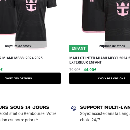
Rupture de stock
Rupture de stock
ENFANT
R MIAMI MESSI 2024 2025
MAILLOT INTER MIAMI MESSI 2024 
EXTERIEUR ENFANT
Le
Ce
Le
Le
Ce
0
€
44.90
€
79.90
€
prix
prix
prix
produit
produit
Choix des options
Choix des options
actuel
initial
actuel
a
a
est :
était :
est :
plusieurs
plusieurs
€.
54.90€.
79.90€.
44.90€.
variations.
variations.
Les
Les
URS SOUS 14 JOURS
SUPPORT MULTI-LA
options
options
e Satisfait ou Remboursé. Votre
Soyez assisté dans la Langu
peuvent
peuvent
tion est notre priorité.
choix, 24/7.
être
être