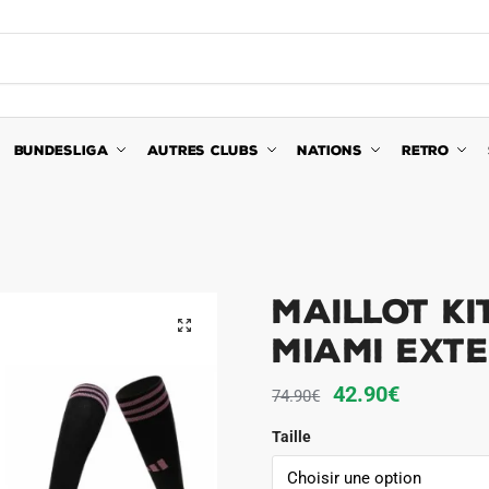
BUNDESLIGA
AUTRES CLUBS
NATIONS
RETRO
Maillot Ki
🔍
Miami Exte
Le
Le
42.90
€
74.90
€
prix
prix
Taille
initial
actuel
était :
est :