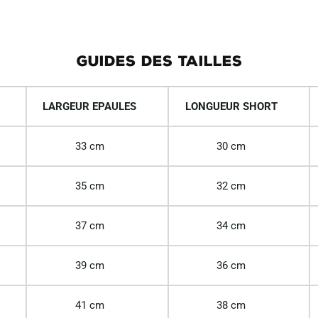
GUIDES DES TAILLES
LARGEUR EPAULES
LONGUEUR SHORT
33 cm
30 cm
35 cm
32 cm
37 cm
34 cm
39 cm
36 cm
41 cm
38 cm