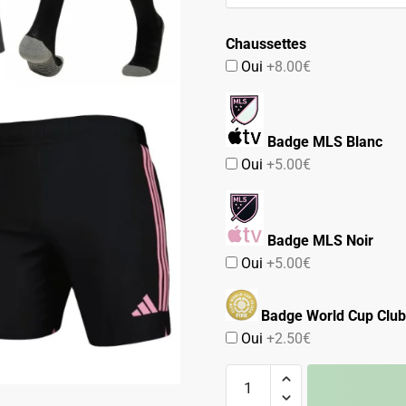
74.90€.
42.90€.
Chaussettes
Oui
+8.00€
Badge MLS Blanc
Oui
+5.00€
Badge MLS Noir
Oui
+5.00€
Badge World Cup Club
Oui
+2.50€
quantité
de