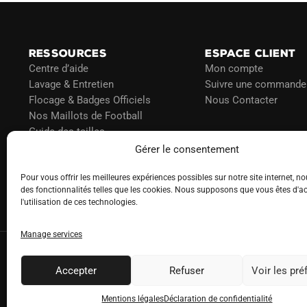
choisies
sur
la
RESSOURCES
ESPACE CLIENT
page
Centre d’aide
Mon compte
du
Lavage & Entretien
Suivre une commande
produit
Flocage & Badges Officiels
Nous Contacter
Nos Maillots de Football
Guide des tailles
Politique d’expédition
Gérer le consentement
Politique de paiement
Pour vous offrir les meilleures expériences possibles sur notre site internet, no
Blog
des fonctionnalités telles que les cookies. Nous supposons que vous êtes d'a
l'utilisation de ces technologies.
Manage services
Accepter
Refuser
Voir les pr
Mentions légales
Déclaration de confidentialité