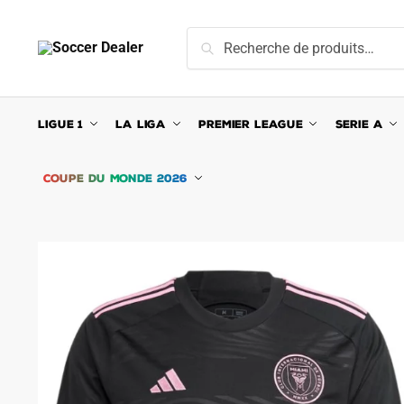
Skip
Skip
to
to
Recherche
Recherche
navigation
content
pour :
LIGUE 1
LA LIGA
PREMIER LEAGUE
SERIE A
COUPE DU MONDE 2026