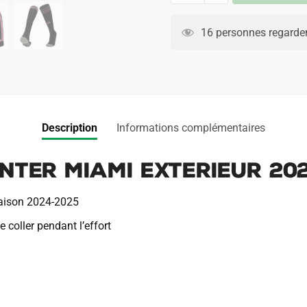
Maillot
A
Kit
l
16 personnes regarden
Enfant
t
Inter
e
Miami
r
Exterieur
n
2024
a
Description
Informations complémentaires
2025
t
i
Inter Miami Exterieur 20
v
e
:
 saison 2024-2025
 coller pendant l’effort