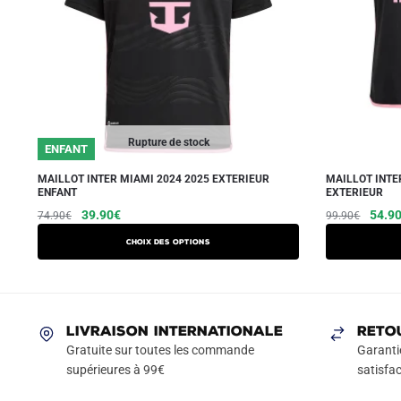
Rupture de stock
ENFANT
MAILLOT INTER MIAMI 2024 2025 EXTERIEUR
MAILLOT INTE
ENFANT
EXTERIEUR
Le
Le
Ce
Le
39.90
€
54.9
74.90
€
99.90
€
prix
prix
prix
produit
Choix des options
initial
actuel
initial
a
était :
est :
était :
plusieurs
74.90€.
39.90€.
99.90
variations.
Les
LIVRAISON INTERNATIONALE
RETO
options
Gratuite sur toutes les commande
Garanti
peuvent
supérieures à 99€
satisfac
être