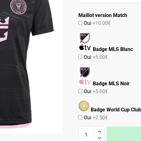
99.90€.
54.90€.
Maillot version Match
Oui
+10.00€
Badge MLS Blanc
Oui
+5.00€
Badge MLS Noir
Oui
+5.00€
Badge World Cup Club
Oui
+2.50€
quantité
de