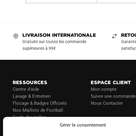
LIVRAISON INTERNATIONALE
RETO
Gratuite sur toutes les commande
Garanti
supérieures à 99€
satisfac
RESSOURCES
ESPACE CLIENT
Centre d’aide
Mon compte
Lavage & Entretien
Suivre une commande
Flocage & Badges Officiels
Nous Contacter
Nos Maillots de Football
Guide des tailles
Politique d’expédition
Gérer le consentement
Politique de paiement