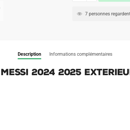
Maillot
A
Inter
l
7 personnes regardent
Miami
t
Messi
e
2024
r
2025
n
Exterieur
a
Description
Informations complémentaires
t
i
 Messi 2024 2025 Exterie
v
e
: