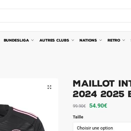
BUNDESLIGA
AUTRES CLUBS
NATIONS
RETRO
Maillot In
🔍
2024 2025 
Le
Le
54.90
€
99.90
€
prix
prix
Taille
initial
actuel
était :
est :