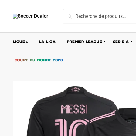
Skip
Skip
to
to
Recherche
Recherche
navigation
content
pour :
LIGUE 1
LA LIGA
PREMIER LEAGUE
SERIE A
COUPE DU MONDE 2026