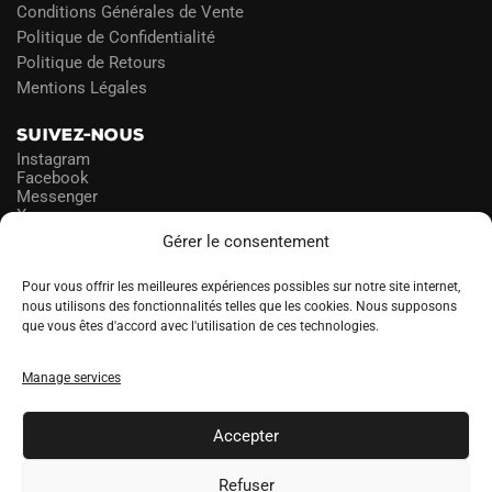
Conditions Générales de Vente
Politique de Confidentialité
Politique de Retours
Mentions Légales
SUIVEZ-NOUS
Instagram
Facebook
Messenger
X
Gérer le consentement
NEWSLETTER
Pour vous offrir les meilleures expériences possibles sur notre site internet,
nous utilisons des fonctionnalités telles que les cookies. Nous supposons
que vous êtes d'accord avec l'utilisation de ces technologies.
PROFITEZ DES PROMOS!
Manage services
A
LANGUE
l
Accepter
t
e
Refuser