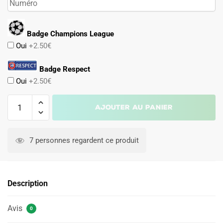
Badge Champions League
Oui
+2.50€
Badge Respect
Oui
+2.50€
quantité
Ajouter au panier
de
Maillot
A
Juventus
l
7 personnes regardent ce produit
Exterieur
t
1997
e
1998
r
Description
n
a
Avis
t
0
i