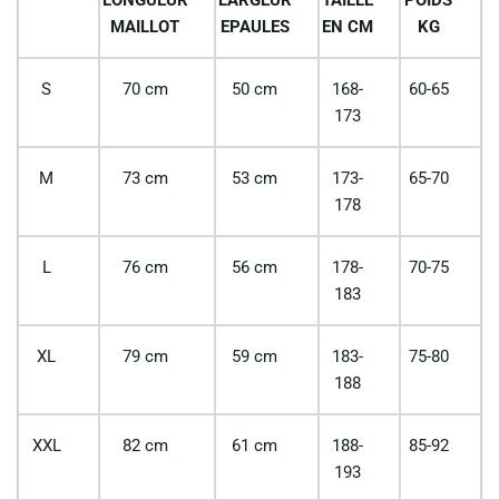
MAILLOT
EPAULES
EN CM
KG
S
70 cm
50 cm
168-
60-65
173
M
73 cm
53 cm
173-
65-70
178
L
76 cm
56 cm
178-
70-75
183
XL
79 cm
59 cm
183-
75-80
188
XXL
82 cm
61 cm
188-
85-92
193