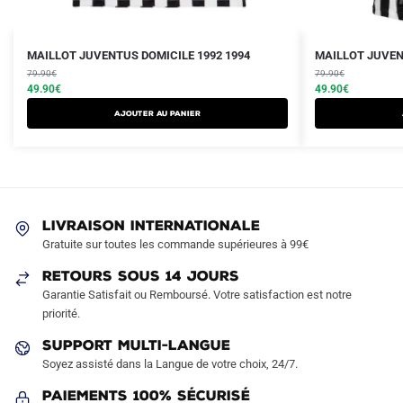
Le
Le
Le
Le
Ce
Ce
MAILLOT JUVENTUS DOMICILE 1992 1994
MAILLOT JUVEN
prix
prix
prix
prix
produit
79.90
€
produit
79.90
€
initial
actuel
initial
actuel
49.90
€
49.90
€
a
a
était :
est :
était :
est :
AJOUTER AU PANIER
plusieurs
plusieurs
79.90€.
49.90€.
79.90€.
49.90€.
variations.
variations.
Les
Les
options
options
peuvent
peuvent
LIVRAISON INTERNATIONALE
être
être
Gratuite sur toutes les commande supérieures à 99€
choisies
choisies
sur
sur
RETOURS SOUS 14 JOURS
la
la
Garantie Satisfait ou Remboursé. Votre satisfaction est notre
page
page
priorité.
du
du
SUPPORT MULTI-LANGUE
produit
produit
Soyez assisté dans la Langue de votre choix, 24/7.
Paiements 100% Sécurisé