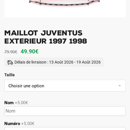
Maillot Juventus
Exterieur 1997 1998
Le
Le
49.90
€
79.90
€
prix
prix
Délais de livraison : 13 Août 2026 - 19 Août 2026
initial
actuel
Taille
était :
est :
79.90€.
49.90€.
Nom
+5.00€
Numéro
+5.00€