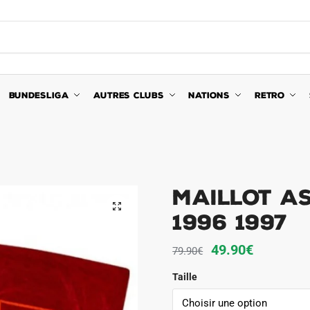
BUNDESLIGA
AUTRES CLUBS
NATIONS
RETRO
Maillot A
🔍
1996 1997
Le
Le
49.90
€
79.90
€
prix
prix
Taille
initial
actuel
était :
est :