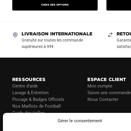
prix
prix
prix
produit
Choix des options
initial
actuel
initial
a
était :
est :
était :
plusieurs
79.90€.
49.90€.
79.90
variations.
Les
LIVRAISON INTERNATIONALE
RETO
options
Gratuite sur toutes les commande
Garanti
peuvent
supérieures à 99€
satisfac
être
choisies
sur
la
RESSOURCES
ESPACE CLIENT
page
Centre d’aide
Mon compte
du
Lavage & Entretien
Suivre une commande
produit
Flocage & Badges Officiels
Nous Contacter
Nos Maillots de Football
Guide des tailles
Politique d’expédition
Gérer le consentement
Politique de paiement