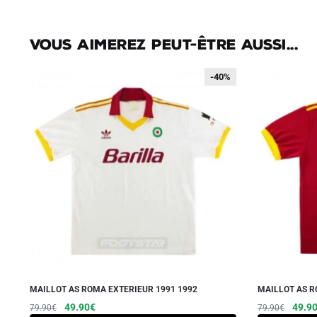
Vous aimerez peut-être aussi...
-40%
-40%
MAILLOT AS ROMA EXTERIEUR 1991 1992
MAILLOT AS R
Le
Le
Ce
Le
49.90
€
49.9
79.90
€
79.90
€