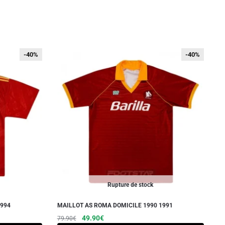
-40%
-40%
-40%
-40%
Rupture de stock
1994
MAILLOT AS ROMA DOMICILE 1990 1991
Le
Le
Ce
49.90
€
79.90
€