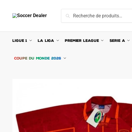
Skip
Skip
to
to
Recherche
Recherche
navigation
content
pour :
LIGUE 1
LA LIGA
PREMIER LEAGUE
SERIE A
COUPE DU MONDE 2026