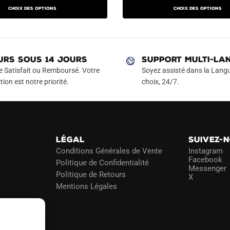
prix
prix
prix
produit
produit
Choix des options
Choix des options
actuel
initial
actuel
a
a
est :
était :
est :
plusieurs
plusieurs
€.
49.90€.
79.90€.
49.90€.
variations.
variations.
Les
Les
URS SOUS 14 JOURS
SUPPORT MULTI-LA
options
options
e Satisfait ou Remboursé. Votre
Soyez assisté dans la Langu
peuvent
peuvent
tion est notre priorité.
choix, 24/7.
être
être
choisies
choisies
sur
sur
la
la
LÉGAL
SUIVEZ-
page
page
Conditions Générales de Vente
Instagram
du
du
Facebook
Politique de Confidentialité
Messenger
produit
produit
Politique de Retours
X
Mentions Légales