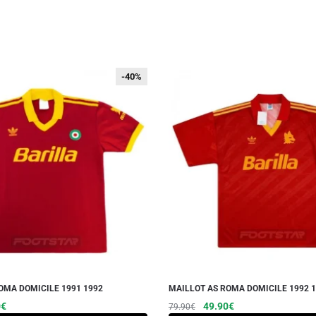
-40%
-40%
OMA DOMICILE 1991 1992
MAILLOT AS ROMA DOMICILE 1992 
Le
Ce
Le
Le
Ce
0
€
49.90
€
79.90
€