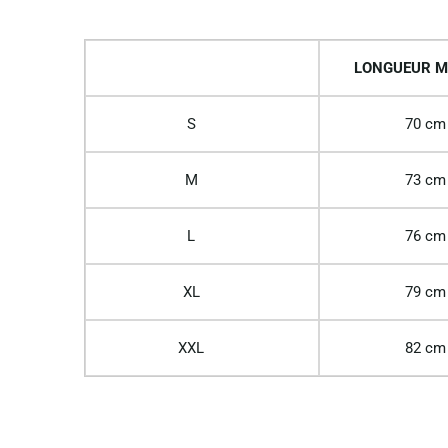
LONGUEUR M
S
70 cm
M
73 cm
L
76 cm
XL
79 cm
XXL
82 cm