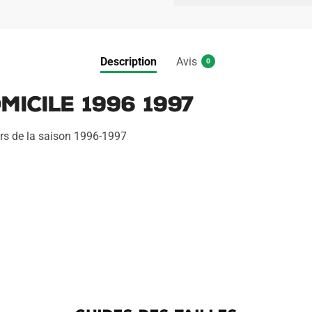
Roma
t
Domicile
e
1996
r
1997
n
Description
Avis
0
a
t
icile 1996 1997
i
v
urs de la saison 1996-1997
e
: