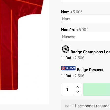
79.90€.
49.90€.
Nom
+5.00€
Numéro
+5.00€
Badge Champions Le
Oui
+2.50€
Badge Respect
Oui
+2.50€
quantité
de
Maillot
A
AS
l
11 personnes regarden