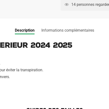
Turquie
l
14 personnes regarden
Exterieur
t
2024
e
2025
r
n
Description
Informations complémentaires
a
t
erieur 2024 2025
i
v
e
.
:
ur éviter la transpiration.
nvers.