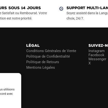
URS SOUS 14 JOURS
SUPPORT MULTI-LA
e Satisfait ou Remboursé. Votre
Soyez assisté dans la Langu
tion est notre priorité.
choix, 24/7.
LÉGAL
SUIVEZ-
Conditions Générales de Vente
Instagram
Facebook
Politique de Confidentialité
Messenger
Politique de Retours
X
Mentions Légales
us utilisons
ccord avec