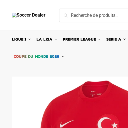
Skip
Skip
to
to
Recherche
Recherche
navigation
content
pour :
LIGUE 1
LA LIGA
PREMIER LEAGUE
SERIE A
COUPE DU MONDE 2026