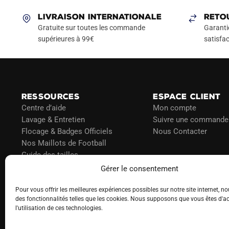
LIVRAISON INTERNATIONALE
RETO
Gratuite sur toutes les commande
Garanti
supérieures à 99€
satisfac
RESSOURCES
ESPACE CLIENT
Centre d’aide
Mon compte
Lavage & Entretien
Suivre une commande
Flocage & Badges Officiels
Nous Contacter
Nos Maillots de Football
Guide des tailles
Politique d’expédition
Gérer le consentement
Politique de paiement
Blog
Pour vous offrir les meilleures expériences possibles sur notre site internet, no
des fonctionnalités telles que les cookies. Nous supposons que vous êtes d'a
l'utilisation de ces technologies.