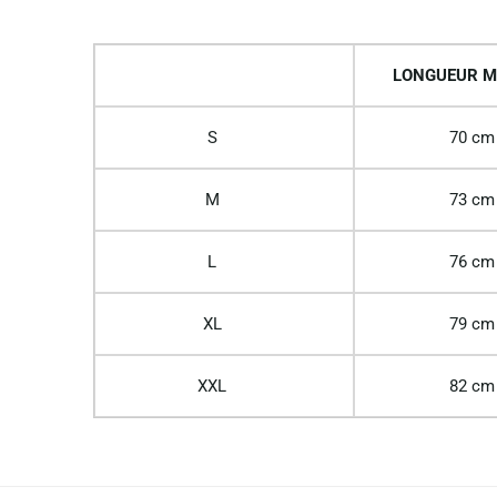
LONGUEUR M
S
70 cm
M
73 cm
L
76 cm
XL
79 cm
XXL
82 cm