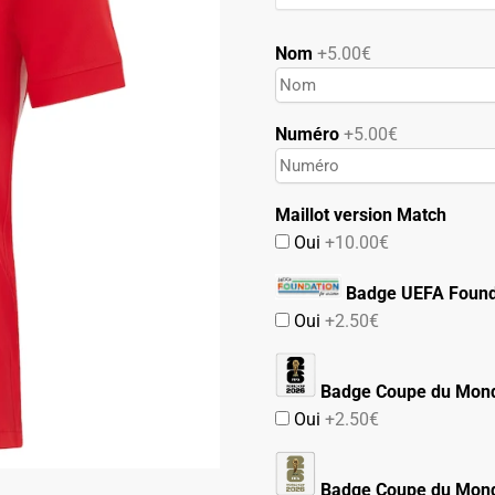
89.90€.
49.90€.
Nom
+5.00€
Numéro
+5.00€
Maillot version Match
Oui
+10.00€
Badge UEFA Found
Oui
+2.50€
Badge Coupe du Mon
Oui
+2.50€
Badge Coupe du Mond