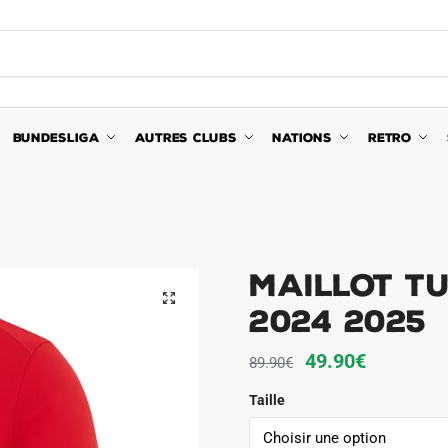
BUNDESLIGA
AUTRES CLUBS
NATIONS
RETRO
Maillot Tu
🔍
2024 2025
Le
Le
49.90
€
89.90
€
prix
prix
Taille
initial
actuel
était :
est :