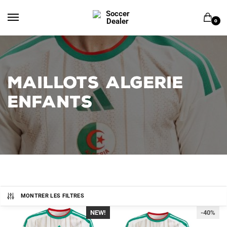
Skip
Skip
to
to
0
navigation
content
MAILLOTS ALGERIE
ENFANTS
MONTRER LES FILTRES
NEW!
-40%
-40%