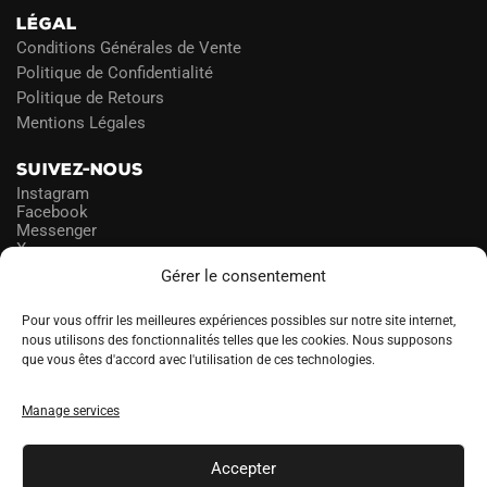
LÉGAL
Conditions Générales de Vente
Politique de Confidentialité
Politique de Retours
Mentions Légales
SUIVEZ-NOUS
Instagram
Facebook
Messenger
X
Gérer le consentement
NEWSLETTER
Pour vous offrir les meilleures expériences possibles sur notre site internet,
nous utilisons des fonctionnalités telles que les cookies. Nous supposons
que vous êtes d'accord avec l'utilisation de ces technologies.
PROFITEZ DES PROMOS!
Manage services
A
LANGUE
l
Accepter
t