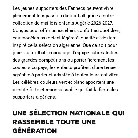
choisies
choisies
Les jeunes supporters des Fennecs peuvent vivre
sur
sur
pleinement leur passion du football grâce à notre
la
la
collection de maillots enfants Algérie 2026 2027.
page
page
Conçus pour offrir un excellent confort au quotidien,
du
du
ces modèles associent légèreté, qualité et design
produit
produit
inspiré de la sélection algérienne. Que ce soit pour
jouer au football, encourager l’équipe nationale lors
des grandes compétitions ou porter fièrement les
couleurs du pays, les enfants profitent d’une tenue
agréable à porter et adaptée à toutes leurs activités.
Les célèbres couleurs vert et blanc apportent une
identité forte et reconnaissable qui fait la fierté des
supporters algériens.
Une sélection nationale qui
rassemble toute une
génération