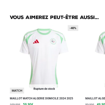
Vous aimerez peut-être aussi...
-40%
-40%
Rupture de stock
MATCH
MAILLOT MATCH ALGERIE DOMICILE 2024 2025
MAILLOT ALGE
Le
Le
Ce
Le
59.90
€
49.9
109.90
€
89.90
€