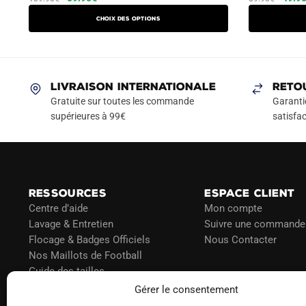
prix
prix
prix
produit
Choix des options
initial
actuel
initial
a
était :
est :
était :
plusieurs
109.90€.
59.90€.
89.90
variations.
Les
LIVRAISON INTERNATIONALE
RETO
options
Gratuite sur toutes les commande
Garanti
peuvent
supérieures à 99€
satisfac
être
choisies
sur
la
RESSOURCES
ESPACE CLIENT
page
Centre d’aide
Mon compte
du
Lavage & Entretien
Suivre une commande
produit
Flocage & Badges Officiels
Nous Contacter
Nos Maillots de Football
Guide des tailles
Politique d’expédition
Gérer le consentement
Politique de paiement