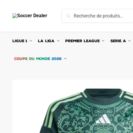
Skip
Skip
to
to
Recherche
Recherche
navigation
content
pour :
LIGUE 1
LA LIGA
PREMIER LEAGUE
SERIE A
COUPE DU MONDE 2026