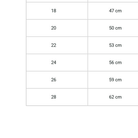
18
47 cm
20
50 cm
22
53 cm
24
56 cm
26
59 cm
28
62 cm