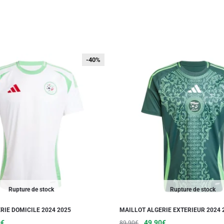
-40%
-40%
Rupture de stock
Rupture de stock
RIE DOMICILE 2024 2025
MAILLOT ALGERIE EXTERIEUR 2024 
Le
Ce
Le
Le
Ce
0
€
49.90
€
89.90
€