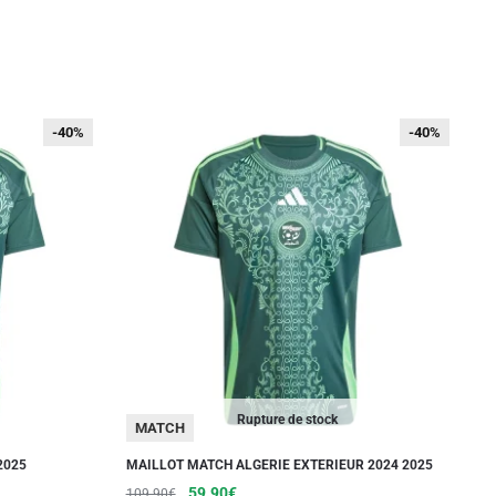
-40%
-40%
-40%
-40%
Rupture de stock
MATCH
2025
MAILLOT MATCH ALGERIE EXTERIEUR 2024 2025
Le
Le
Ce
59.90
€
109.90
€