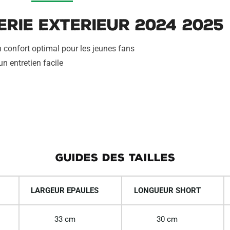
a
t
rie Exterieur 2024 2025
i
v
n confort optimal pour les jeunes fans
e
n entretien facile
:
GUIDES DES TAILLES
LARGEUR EPAULES
LONGUEUR SHORT
33 cm
30 cm