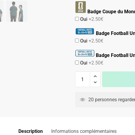
Badge Coupe du Mond
Oui
+2.50€
Badge Football Un
Oui
+2.50€
Badge Football Un
Oui
+2.50€
quantité
de
Maillot
A
Enfant
l
20 personnes regarden
Algerie
t
Exterieur
e
2024
r
2025
n
Description
Informations complémentaires