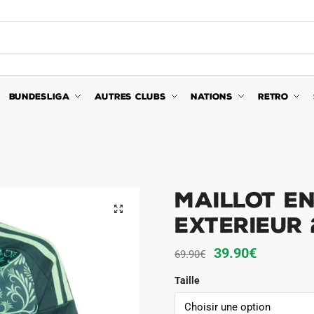
BUNDESLIGA
AUTRES CLUBS
NATIONS
RETRO
Maillot E
🔍
Exterieur 
Le
Le
39.90
€
69.90
€
prix
prix
Taille
initial
actuel
était :
est :