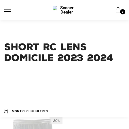
Skip
Skip
to
to
0
navigation
content
SHORT RC LENS
DOMICILE 2023 2024
MONTRER LES FILTRES
-30%