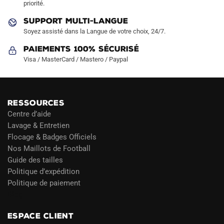
priorité.
page
SUPPORT MULTI-LANGUE
du
Soyez assisté dans la Langue de votre choix, 24/7.
produit
Paiements 100% Sécurisé
Visa / MasterCard / Mastero / Paypal
RESSOURCES
Centre d’aide
Lavage & Entretien
Flocage & Badges Officiels
Nos Maillots de Football
Guide des tailles
Politique d’expédition
Politique de paiement
Blog
ESPACE CLIENT