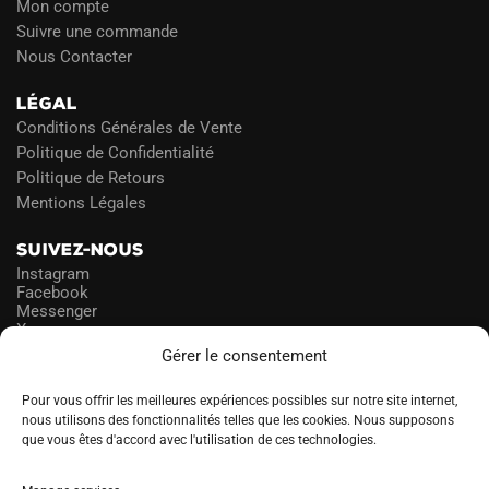
Mon compte
Suivre une commande
Nous Contacter
LÉGAL
Conditions Générales de Vente
Politique de Confidentialité
Politique de Retours
Mentions Légales
SUIVEZ-NOUS
Instagram
Facebook
Messenger
X
Gérer le consentement
NEWSLETTER
Pour vous offrir les meilleures expériences possibles sur notre site internet,
nous utilisons des fonctionnalités telles que les cookies. Nous supposons
que vous êtes d'accord avec l'utilisation de ces technologies.
PROFITEZ DES PROMOS!