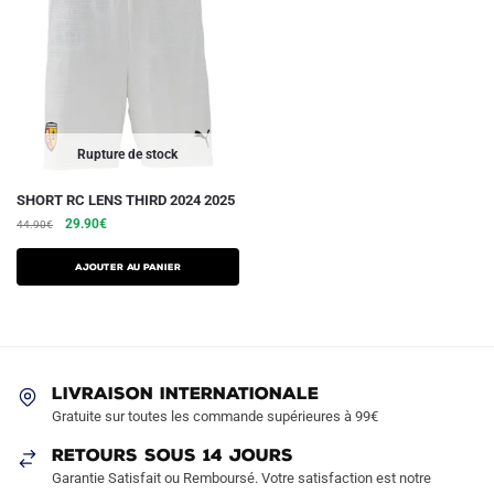
Rupture de stock
Ce
SHORT RC LENS THIRD 2024 2025
Le
Le
produit
29.90
€
44.90
€
prix
prix
a
initial
actuel
AJOUTER AU PANIER
plusieurs
était :
est :
variations.
44.90€.
29.90€.
Les
options
peuvent
LIVRAISON INTERNATIONALE
être
Gratuite sur toutes les commande supérieures à 99€
choisies
RETOURS SOUS 14 JOURS
sur
Garantie Satisfait ou Remboursé. Votre satisfaction est notre
la