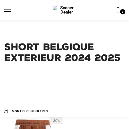
Skip
Skip
to
to
0
navigation
content
Short Belgique
Exterieur 2024 2025
MONTRER LES FILTRES
-30%