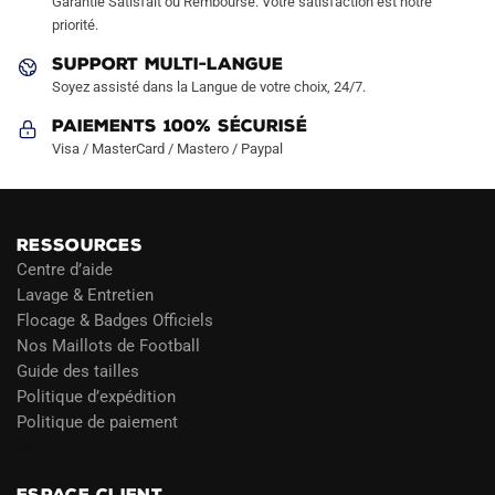
Garantie Satisfait ou Remboursé. Votre satisfaction est notre
page
priorité.
du
SUPPORT MULTI-LANGUE
produit
Soyez assisté dans la Langue de votre choix, 24/7.
Paiements 100% Sécurisé
Visa / MasterCard / Mastero / Paypal
RESSOURCES
Centre d’aide
Lavage & Entretien
Flocage & Badges Officiels
Nos Maillots de Football
Guide des tailles
Politique d’expédition
Politique de paiement
Blog
ESPACE CLIENT