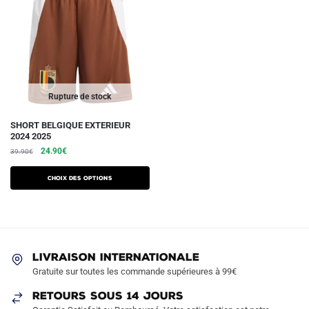
Rupture de stock
Ce
SHORT BELGIQUE EXTERIEUR
2024 2025
produit
Le
Le
24.90
€
39.90
€
a
prix
prix
plusieurs
initial
actuel
Choix des options
variations.
était :
est :
39.90€.
24.90€.
Les
options
peuvent
être
LIVRAISON INTERNATIONALE
Gratuite sur toutes les commande supérieures à 99€
choisies
sur
RETOURS SOUS 14 JOURS
la