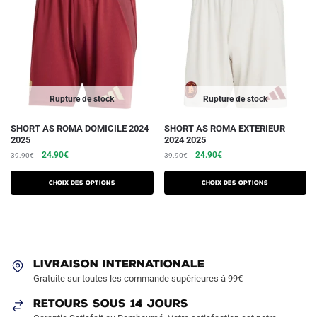
Rupture de stock
Rupture de stock
Ce
Ce
SHORT AS ROMA DOMICILE 2024
SHORT AS ROMA EXTERIEUR
2025
2024 2025
produit
produit
Le
Le
Le
Le
24.90
€
24.90
€
39.90
€
39.90
€
a
a
prix
prix
prix
prix
plusieurs
plusieurs
initial
actuel
initial
actuel
Choix des options
Choix des options
variations.
était :
est :
variations.
était :
est :
39.90€.
24.90€.
39.90€.
24.90€.
Les
Les
options
options
peuvent
peuvent
être
LIVRAISON INTERNATIONALE
être
Gratuite sur toutes les commande supérieures à 99€
choisies
choisies
sur
sur
RETOURS SOUS 14 JOURS
la
la