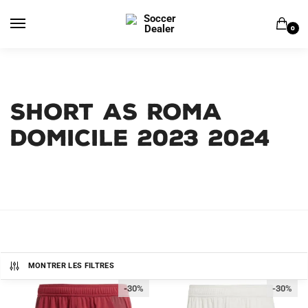
Skip
Skip
to
to
0
navigation
content
Short AS Roma
Domicile 2023 2024
MONTRER LES FILTRES
-30%
-30%