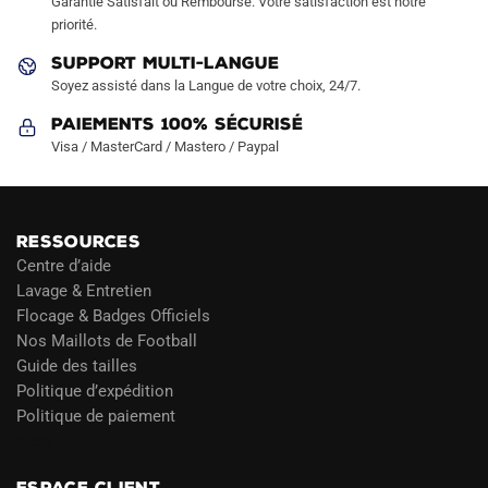
Garantie Satisfait ou Remboursé. Votre satisfaction est notre
page
page
priorité.
du
du
SUPPORT MULTI-LANGUE
produit
produit
Soyez assisté dans la Langue de votre choix, 24/7.
Paiements 100% Sécurisé
Visa / MasterCard / Mastero / Paypal
RESSOURCES
Centre d’aide
Lavage & Entretien
Flocage & Badges Officiels
Nos Maillots de Football
Guide des tailles
Politique d’expédition
Politique de paiement
Blog
ESPACE CLIENT