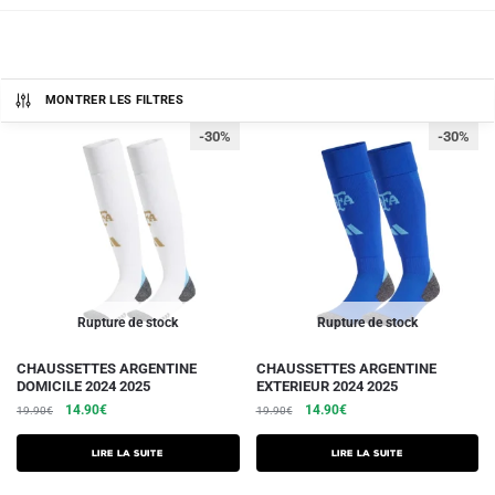
MONTRER LES FILTRES
-30%
-30%
Rupture de stock
Rupture de stock
CHAUSSETTES ARGENTINE
CHAUSSETTES ARGENTINE
DOMICILE 2024 2025
EXTERIEUR 2024 2025
Le
Le
Le
Le
14.90
€
14.90
€
19.90
€
19.90
€
prix
prix
prix
prix
initial
actuel
initial
actuel
Lire la suite
Lire la suite
était :
est :
était :
est :
19.90€.
14.90€.
19.90€.
14.90€.