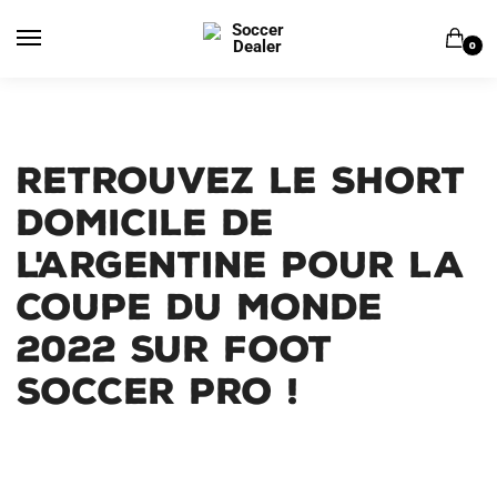
Skip
Skip
to
to
0
navigation
content
Retrouvez le short
domicile de
l'Argentine pour la
coupe du monde
2022 sur Foot
Soccer Pro !