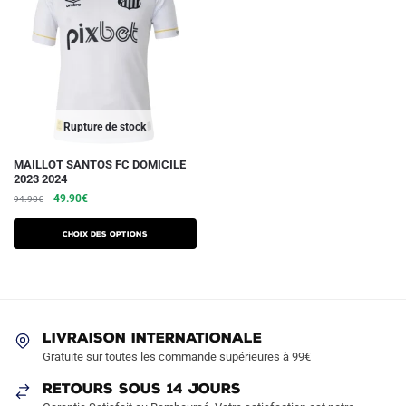
Rupture de stock
Ce
MAILLOT SANTOS FC DOMICILE
2023 2024
produit
Le
Le
49.90
€
94.90
€
a
prix
prix
plusieurs
initial
actuel
Choix des options
variations.
était :
est :
94.90€.
49.90€.
Les
options
peuvent
être
LIVRAISON INTERNATIONALE
Gratuite sur toutes les commande supérieures à 99€
choisies
sur
RETOURS SOUS 14 JOURS
la