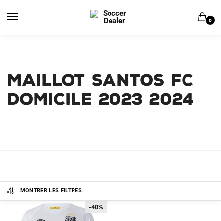
Skip
Skip
to
to
0
navigation
content
MAILLOT SANTOS FC
DOMICILE 2023 2024
MONTRER LES FILTRES
-40%
-40%