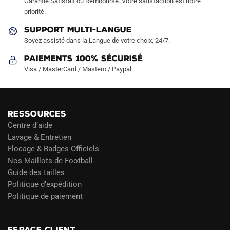
Garantie Satisfait ou Remboursé. Votre satisfaction est notre
page
priorité.
du
SUPPORT MULTI-LANGUE
produit
Soyez assisté dans la Langue de votre choix, 24/7.
Paiements 100% Sécurisé
Visa / MasterCard / Mastero / Paypal
RESSOURCES
Centre d’aide
Lavage & Entretien
Flocage & Badges Officiels
Nos Maillots de Football
Guide des tailles
Politique d’expédition
Politique de paiement
Blog
ESPACE CLIENT