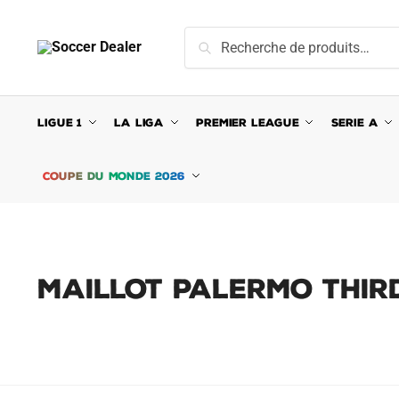
Skip
Skip
to
to
Recherche
Recherche
navigation
content
pour :
LIGUE 1
LA LIGA
PREMIER LEAGUE
SERIE A
COUPE DU MONDE 2026
MAILLOT PALERMO THIR