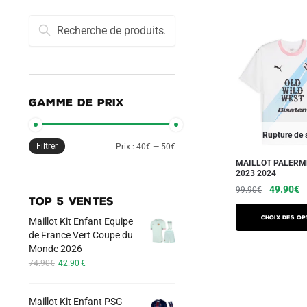
Recherche
Recherche
pour :
GAMME DE PRIX
Rupture de 
Filtrer
Prix
Prix
Prix :
40€
—
50€
MAILLOT PALERM
min
max
2023 2024
Le
L
49.90
€
99.90
€
TOP 5 VENTES
prix
pr
Ce
initial
a
Choix des op
Maillot Kit Enfant Equipe
produit
était :
es
de France Vert Coupe du
a
99.90€.
4
Monde 2026
Le
Le
plusieurs
74.90
€
42.90
€
prix
prix
variations.
initial
actuel
Les
Maillot Kit Enfant PSG
était :
est :