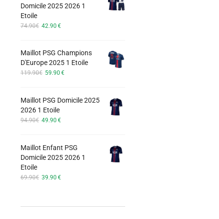
options
Domicile 2025 2026 1
74.90€.
42.90€.
Etoile
peuvent
Le
Le
74.90
€
42.90
€
être
prix
prix
choisies
initial
actuel
Maillot PSG Champions
était :
est :
sur
D'Europe 2025 1 Etoile
74.90€.
42.90€.
la
Le
Le
119.90
€
59.90
€
page
prix
prix
du
initial
actuel
Maillot PSG Domicile 2025
était :
est :
produit
2026 1 Etoile
119.90€.
59.90€.
Le
Le
94.90
€
49.90
€
prix
prix
initial
actuel
Maillot Enfant PSG
était :
est :
Domicile 2025 2026 1
94.90€.
49.90€.
Etoile
Le
Le
69.90
€
39.90
€
prix
prix
initial
actuel
était :
est :
69.90€.
39.90€.