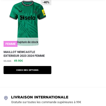
-40%
-40%
Rupture de stock
FEMME
Ce
MAILLOT NEWCASTLE
EXTERIEUR 2023 2024 FEMME
produit
Le
Le
49.90
€
99.90
€
a
prix
prix
plusieurs
initial
actuel
Choix des options
variations.
était :
est :
99.90€.
49.90€.
Les
options
peuvent
être
LIVRAISON INTERNATIONALE
Gratuite sur toutes les commande supérieures à 99€
choisies