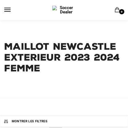
Skip
Skip
to
to
0
navigation
content
MAILLOT NEWCASTLE
EXTERIEUR 2023 2024
FEMME
MONTRER LES FILTRES