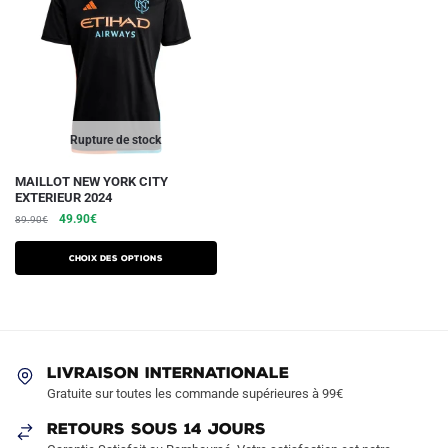
Rupture de stock
Ce
MAILLOT NEW YORK CITY
EXTERIEUR 2024
produit
Le
Le
49.90
€
89.90
€
a
prix
prix
plusieurs
initial
actuel
Choix des options
variations.
était :
est :
89.90€.
49.90€.
Les
options
peuvent
être
LIVRAISON INTERNATIONALE
Gratuite sur toutes les commande supérieures à 99€
choisies
sur
RETOURS SOUS 14 JOURS
la