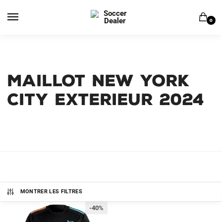
Skip
Skip
to
to
0
navigation
content
MAILLOT NEW YORK
CITY EXTERIEUR 2024
MONTRER LES FILTRES
-40%