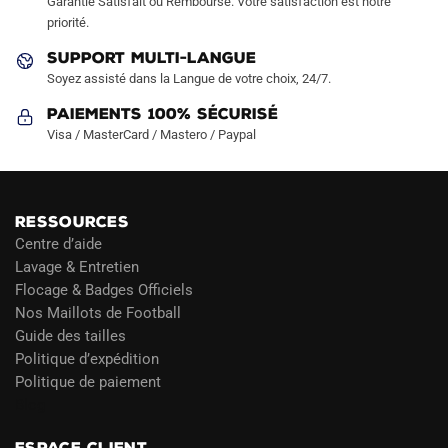
Garantie Satisfait ou Remboursé. Votre satisfaction est notre
page
priorité.
du
SUPPORT MULTI-LANGUE
produit
Soyez assisté dans la Langue de votre choix, 24/7.
Paiements 100% Sécurisé
Visa / MasterCard / Mastero / Paypal
RESSOURCES
Centre d’aide
Lavage & Entretien
Flocage & Badges Officiels
Nos Maillots de Football
Guide des tailles
Politique d’expédition
Politique de paiement
Blog
ESPACE CLIENT