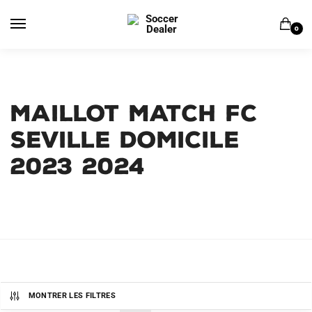
Skip
Skip
to
to
0
navigation
content
Maillot Match FC
Seville Domicile
2023 2024
MONTRER LES FILTRES