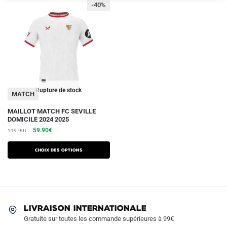
-40%
Rupture de stock
MATCH
Ce
MAILLOT MATCH FC SEVILLE
DOMICILE 2024 2025
produit
Le
Le
59.90
€
119.90
€
a
prix
prix
plusieurs
initial
actuel
Choix des options
variations.
était :
est :
119.90€.
59.90€.
Les
options
peuvent
être
LIVRAISON INTERNATIONALE
Gratuite sur toutes les commande supérieures à 99€
choisies