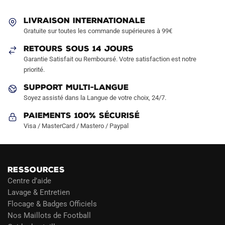
peuvent
être
LIVRAISON INTERNATIONALE
Gratuite sur toutes les commande supérieures à 99€
choisies
sur
RETOURS SOUS 14 JOURS
la
Garantie Satisfait ou Remboursé. Votre satisfaction est notre
page
priorité.
du
SUPPORT MULTI-LANGUE
produit
Soyez assisté dans la Langue de votre choix, 24/7.
Paiements 100% Sécurisé
Visa / MasterCard / Mastero / Paypal
RESSOURCES
Centre d’aide
Lavage & Entretien
Flocage & Badges Officiels
Nos Maillots de Football