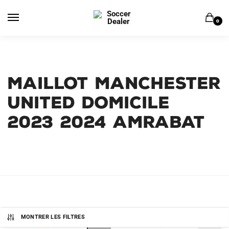
Skip
Skip
to
to
0
navigation
content
MAILLOT MANCHESTER
UNITED DOMICILE
2023 2024 Amrabat
MONTRER LES FILTRES