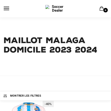
Skip
Skip
to
to
0
navigation
content
Maillot Malaga
Domicile 2023 2024
MONTRER LES FILTRES
-40%