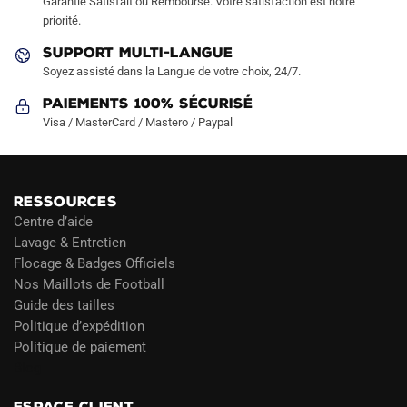
Garantie Satisfait ou Remboursé. Votre satisfaction est notre
page
priorité.
du
SUPPORT MULTI-LANGUE
produit
Soyez assisté dans la Langue de votre choix, 24/7.
Paiements 100% Sécurisé
Visa / MasterCard / Mastero / Paypal
RESSOURCES
Centre d’aide
Lavage & Entretien
Flocage & Badges Officiels
Nos Maillots de Football
Guide des tailles
Politique d’expédition
Politique de paiement
Blog
ESPACE CLIENT