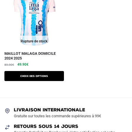
Rupture de stock
Ce
MAILLOT MALAGA DOMICILE
2024 2025
produit
Le
Le
49.90
€
89.90
€
a
prix
prix
plusieurs
initial
actuel
Choix des options
variations.
était :
est :
89.90€.
49.90€.
Les
options
peuvent
être
LIVRAISON INTERNATIONALE
Gratuite sur toutes les commande supérieures à 99€
choisies
sur
RETOURS SOUS 14 JOURS
la