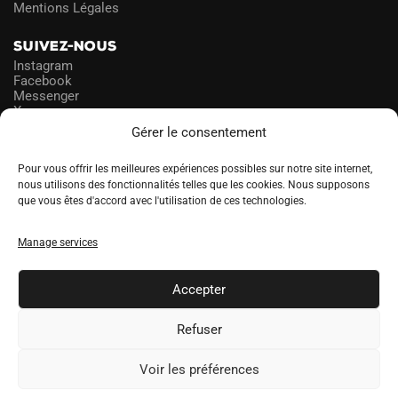
Mentions Légales
SUIVEZ-NOUS
Instagram
Facebook
Messenger
X
Gérer le consentement
NEWSLETTER
Pour vous offrir les meilleures expériences possibles sur notre site internet,
nous utilisons des fonctionnalités telles que les cookies. Nous supposons
que vous êtes d'accord avec l'utilisation de ces technologies.
PROFITEZ DES PROMOS!
Manage services
A
LANGUE
l
Accepter
t
e
Refuser
r
Voir les préférences
n
a
SOCCERDEALER.CO © 2026 tous droits réservés