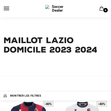
Skip
Skip
to
to
0
navigation
content
MAILLOT LAZIO
DOMICILE 2023 2024
MONTRER LES FILTRES
-40%
-40%
-40%
-40%