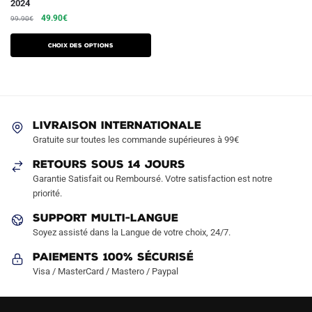
2024
produit
Le
Le
49.90
€
99.90
€
a
prix
prix
plusieurs
initial
actuel
Choix des options
variations.
était :
est :
99.90€.
49.90€.
Les
options
peuvent
être
LIVRAISON INTERNATIONALE
Gratuite sur toutes les commande supérieures à 99€
choisies
sur
RETOURS SOUS 14 JOURS
la
Garantie Satisfait ou Remboursé. Votre satisfaction est notre
page
priorité.
du
SUPPORT MULTI-LANGUE
produit
Soyez assisté dans la Langue de votre choix, 24/7.
Paiements 100% Sécurisé
Visa / MasterCard / Mastero / Paypal