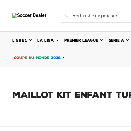
Skip
Skip
to
to
Recherche
Recherche
navigation
content
pour :
LIGUE 1
LA LIGA
PREMIER LEAGUE
SERIE A
COUPE DU MONDE 2026
MAILLOT KIT ENFANT TU