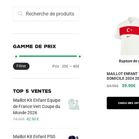
Recherche
Recherche
pour :
GAMME DE PRIX
Rupture de 
Filtrer
Prix
Prix
Prix :
30€
—
40€
MAILLOT ENFANT 
min
max
DOMICILE 2024 2
Le
L
39.90
€
64.90
€
TOP 5 VENTES
prix
pr
Ce
initial
a
Maillot Kit Enfant Equipe
produit
Choix des op
était :
es
de France Vert Coupe du
a
64.90€.
3
Monde 2026
Le
Le
plusieurs
74.90
€
42.90
€
prix
prix
variations.
initial
actuel
Les
Maillot Kit Enfant PSG
était :
est :