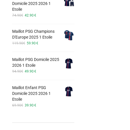
options
Domicile 2025 2026 1
74.90€.
42.90€.
Etoile
peuvent
Le
Le
74.90
€
42.90
€
être
prix
prix
choisies
initial
actuel
Maillot PSG Champions
était :
est :
sur
D'Europe 2025 1 Etoile
74.90€.
42.90€.
la
Le
Le
119.90
€
59.90
€
page
prix
prix
du
initial
actuel
Maillot PSG Domicile 2025
était :
est :
produit
2026 1 Etoile
119.90€.
59.90€.
Le
Le
94.90
€
49.90
€
prix
prix
initial
actuel
Maillot Enfant PSG
était :
est :
Domicile 2025 2026 1
94.90€.
49.90€.
Etoile
Le
Le
69.90
€
39.90
€
prix
prix
initial
actuel
était :
est :
69.90€.
39.90€.