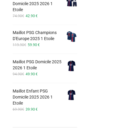
options
Domicile 2025 2026 1
74.90€.
42.90€.
Etoile
peuvent
Le
Le
74.90
€
42.90
€
être
prix
prix
choisies
initial
actuel
Maillot PSG Champions
était :
est :
sur
D'Europe 2025 1 Etoile
74.90€.
42.90€.
la
Le
Le
119.90
€
59.90
€
page
prix
prix
du
initial
actuel
Maillot PSG Domicile 2025
était :
est :
produit
2026 1 Etoile
119.90€.
59.90€.
Le
Le
94.90
€
49.90
€
prix
prix
initial
actuel
Maillot Enfant PSG
était :
est :
Domicile 2025 2026 1
94.90€.
49.90€.
Etoile
Le
Le
69.90
€
39.90
€
prix
prix
initial
actuel
était :
est :
69.90€.
39.90€.