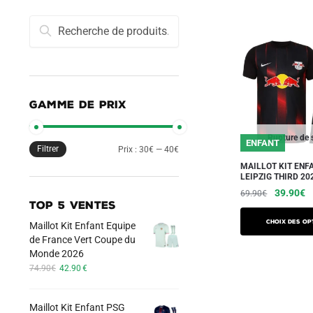
Recherche
Recherche
pour :
GAMME DE PRIX
Rupture de 
ENFANT
Filtrer
Prix
Prix
Prix :
30€
—
40€
MAILLOT KIT ENF
min
max
LEIPZIG THIRD 20
Le
L
39.90
€
69.90
€
TOP 5 VENTES
prix
pr
Ce
initial
a
Choix des op
Maillot Kit Enfant Equipe
produit
était :
es
de France Vert Coupe du
a
69.90€.
3
Monde 2026
Le
Le
plusieurs
74.90
€
42.90
€
prix
prix
variations.
initial
actuel
Les
Maillot Kit Enfant PSG
était :
est :