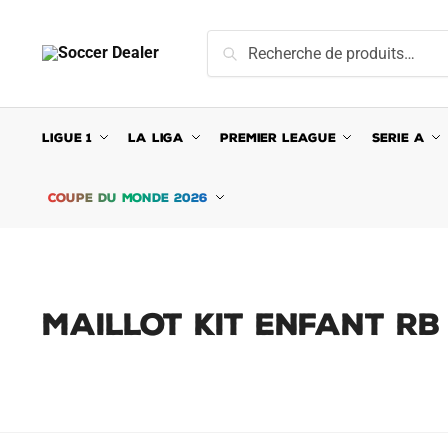
Skip
Skip
to
to
Recherche
Recherche
navigation
content
pour :
LIGUE 1
LA LIGA
PREMIER LEAGUE
SERIE A
COUPE DU MONDE 2026
MAILLOT KIT ENFANT RB 